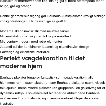
klassiske primærfarver som rød, blå og gul til mere afdæmpede toner i
beige, grå og orange.
Denne geometriske tilgang gør Bauhaus-kunstplakater utroligt alsidige
i boligindretningen. De passer lige så godt til:
Moderne skandinavisk stil med neutrale farver
Minimalistisk indretning med fokus på enkelhed
Mid-century modern med retro-elementer
Japandi-stil der kombinerer japansk og skandinavisk design
Farverige og eklektiske interiører
Perfekt vægdekoration til det
moderne hjem
Bauhaus plakater fungerer fantastisk som vægdekoration i alle
hjemmets rum. I stuen skaber en stor Bauhaus-plakat et stærkt visuelt
fokuspunkt, mens mindre plakater kan grupperes i en gallerivæg for et
dynamisk udtryk. I soveværelset bidrager de afdæmpede Bauhaus-
motiver med ro og balance, og i hjemmekontoret tilføjer de kreativ
inspiration.