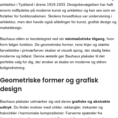
arkitektur i Tyskland i årene 1919-1933. Designbevægelsen har haft
enorm indflydelse på moderne kunst og arkitektur og kan ses som en
forløber for funktionalismen. Skolens hovedfokus var undervisning i
arkitektur, men den havde også afdelinger for kunst, grafisk design og
møbeldesign.
Bauhaus-stilen er kendetegnet ved sin
minimalistiske tilgang
, hvor
form følger funktion. De geometriske former, rene linjer og stærke
farveblokke i primærfarver skaber et visuelt sprog, der stadig føles
moderne og tidløst. Denne æstetik gør Bauhaus plakater til det
perfekte valg for dig, der ønsker at skabe en moderne og stilren
boligindretning.
Geometriske former og grafisk
design
Bauhaus plakater udmærker sig ved deres
grafiske og abstrakte
udtryk
. Du finder motiver med cirkler, rektangler, trekanter og
halvcirkler i harmoniske kompositioner. Farverne spænder fra