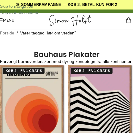
🌞 SOMMERKAMPAGNE — KØB 3, BETAL KUN FOR 2
DANSKE ORIGINALE DESIGNS
Skip to navigation
Skip to main content
MENU
Forside
/
Varer tagged “lær om verden”
Bauhaus Plakater
Farverigt børneverdenskort med dyr og kendetegn fra alle kontinenter.
KØB 2 – FÅ 1 GRATIS
KØB 2 – FÅ 1 GRATIS