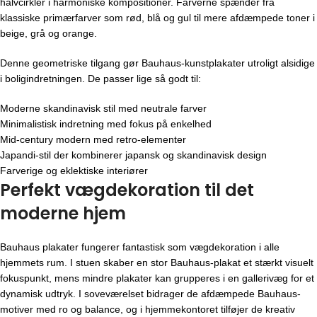
halvcirkler i harmoniske kompositioner. Farverne spænder fra
klassiske primærfarver som rød, blå og gul til mere afdæmpede toner i
beige, grå og orange.
Denne geometriske tilgang gør Bauhaus-kunstplakater utroligt alsidige
i boligindretningen. De passer lige så godt til:
Moderne skandinavisk stil med neutrale farver
Minimalistisk indretning med fokus på enkelhed
Mid-century modern med retro-elementer
Japandi-stil der kombinerer japansk og skandinavisk design
Farverige og eklektiske interiører
Perfekt vægdekoration til det
moderne hjem
Bauhaus plakater fungerer fantastisk som vægdekoration i alle
hjemmets rum. I stuen skaber en stor Bauhaus-plakat et stærkt visuelt
fokuspunkt, mens mindre plakater kan grupperes i en gallerivæg for et
dynamisk udtryk. I soveværelset bidrager de afdæmpede Bauhaus-
motiver med ro og balance, og i hjemmekontoret tilføjer de kreativ