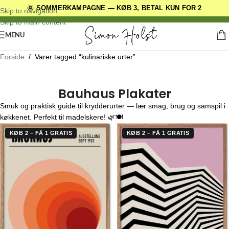
🌞 SOMMERKAMPAGNE — KØB 3, BETAL KUN FOR 2
DANSKE ORIGINALE DESIGNS
Skip to navigation
Skip to main content
MENU
Forside
/
Varer tagged “kulinariske urter”
Bauhaus Plakater
Smuk og praktisk guide til krydderurter — lær smag, brug og samspil i
køkkenet. Perfekt til madelskere! 🌿🍽️
KØB 2 – FÅ 1 GRATIS
KØB 2 – FÅ 1 GRATIS