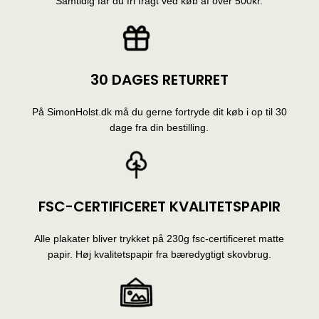
Samtidig får du fri fragt ved køb af over 500kr.
30 DAGES RETURRET
På SimonHolst.dk må du gerne fortryde dit køb i op til 30
dage fra din bestilling.
FSC-CERTIFICERET KVALITETSPAPIR
Alle plakater bliver trykket på 230g fsc-certificeret matte
papir. Høj kvalitetspapir fra bæredygtigt skovbrug.