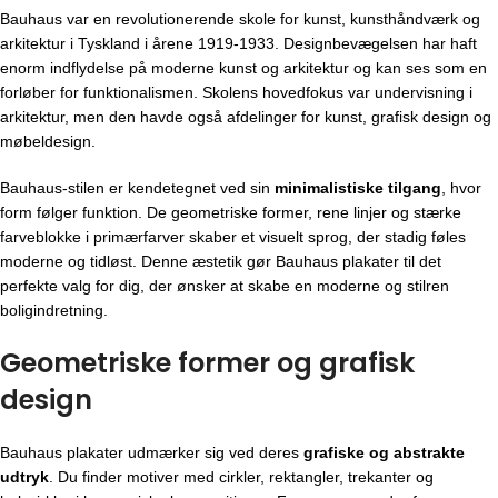
Bauhaus var en revolutionerende skole for kunst, kunsthåndværk og
arkitektur i Tyskland i årene 1919-1933. Designbevægelsen har haft
enorm indflydelse på moderne kunst og arkitektur og kan ses som en
forløber for funktionalismen. Skolens hovedfokus var undervisning i
arkitektur, men den havde også afdelinger for kunst, grafisk design og
møbeldesign.
Bauhaus-stilen er kendetegnet ved sin
minimalistiske tilgang
, hvor
form følger funktion. De geometriske former, rene linjer og stærke
farveblokke i primærfarver skaber et visuelt sprog, der stadig føles
moderne og tidløst. Denne æstetik gør Bauhaus plakater til det
perfekte valg for dig, der ønsker at skabe en moderne og stilren
boligindretning.
Geometriske former og grafisk
design
Bauhaus plakater udmærker sig ved deres
grafiske og abstrakte
udtryk
. Du finder motiver med cirkler, rektangler, trekanter og