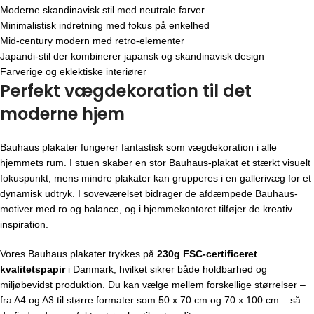
Moderne skandinavisk stil med neutrale farver
Minimalistisk indretning med fokus på enkelhed
Mid-century modern med retro-elementer
Japandi-stil der kombinerer japansk og skandinavisk design
Farverige og eklektiske interiører
Perfekt vægdekoration til det
moderne hjem
Bauhaus plakater fungerer fantastisk som vægdekoration i alle
hjemmets rum. I stuen skaber en stor Bauhaus-plakat et stærkt visuelt
fokuspunkt, mens mindre plakater kan grupperes i en gallerivæg for et
dynamisk udtryk. I soveværelset bidrager de afdæmpede Bauhaus-
motiver med ro og balance, og i hjemmekontoret tilføjer de kreativ
inspiration.
Vores Bauhaus plakater trykkes på
230g FSC-certificeret
kvalitetspapir
i Danmark, hvilket sikrer både holdbarhed og
miljøbevidst produktion. Du kan vælge mellem forskellige størrelser –
fra A4 og A3 til større formater som 50 x 70 cm og 70 x 100 cm – så