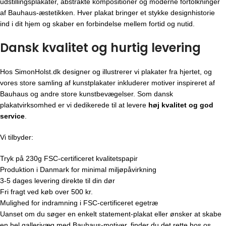
udstillingsplakater, abstrakte kompositioner og moderne fortolkninger
af Bauhaus-æstetikken. Hver plakat bringer et stykke designhistorie
ind i dit hjem og skaber en forbindelse mellem fortid og nutid.
Dansk kvalitet og hurtig levering
Hos SimonHolst.dk designer og illustrerer vi plakater fra hjertet, og
vores store samling af kunstplakater inkluderer motiver inspireret af
Bauhaus og andre store kunstbevægelser. Som dansk
plakatvirksomhed er vi dedikerede til at levere
høj kvalitet og god
service
.
Vi tilbyder:
Tryk på 230g FSC-certificeret kvalitetspapir
Produktion i Danmark for minimal miljøpåvirkning
3-5 dages levering direkte til din dør
Fri fragt ved køb over 500 kr.
Mulighed for indramning i FSC-certificeret egetræ
Uanset om du søger en enkelt statement-plakat eller ønsker at skabe
en hel gallerivæg med Bauhaus-motiver, finder du det rette hos os.