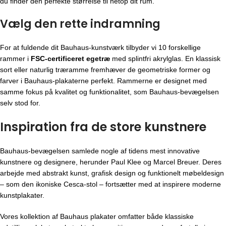
du finder den perfekte størrelse til netop dit rum.
Vælg den rette indramning
For at fuldende dit Bauhaus-kunstværk tilbyder vi 10 forskellige
rammer i
FSC-certificeret egetræ
med splintfri akrylglas. En klassisk
sort eller naturlig træramme fremhæver de geometriske former og
farver i Bauhaus-plakaterne perfekt. Rammerne er designet med
samme fokus på kvalitet og funktionalitet, som Bauhaus-bevægelsen
selv stod for.
Inspiration fra de store kunstnere
Bauhaus-bevægelsen
samlede nogle af tidens mest innovative
kunstnere og designere, herunder Paul Klee og Marcel Breuer. Deres
arbejde med abstrakt kunst, grafisk design og funktionelt møbeldesign
– som den ikoniske Cesca-stol – fortsætter med at inspirere moderne
kunstplakater.
Vores kollektion af Bauhaus plakater omfatter både klassiske