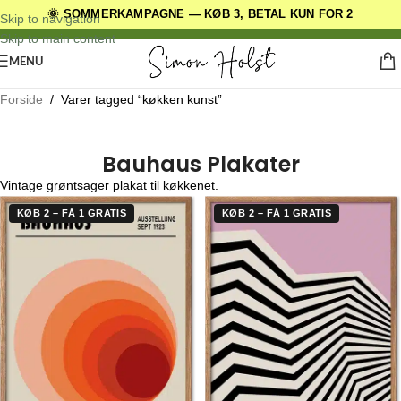
🌞 SOMMERKAMPAGNE — KØB 3, BETAL KUN FOR 2
DANSKE ORIGINALE DESIGNS
Skip to navigation
Skip to main content
MENU
Forside
/
Varer tagged “køkken kunst”
Bauhaus Plakater
Vintage grøntsager plakat til køkkenet.
KØB 2 – FÅ 1 GRATIS
KØB 2 – FÅ 1 GRATIS