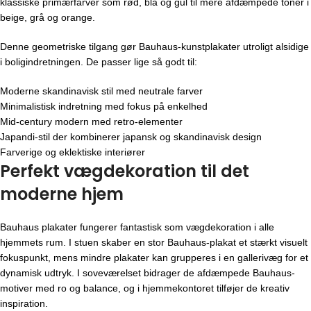
klassiske primærfarver som rød, blå og gul til mere afdæmpede toner i
beige, grå og orange.
Denne geometriske tilgang gør Bauhaus-kunstplakater utroligt alsidige
i boligindretningen. De passer lige så godt til:
Moderne skandinavisk stil med neutrale farver
Minimalistisk indretning med fokus på enkelhed
Mid-century modern med retro-elementer
Japandi-stil der kombinerer japansk og skandinavisk design
Farverige og eklektiske interiører
Perfekt vægdekoration til det
moderne hjem
Bauhaus plakater fungerer fantastisk som vægdekoration i alle
hjemmets rum. I stuen skaber en stor Bauhaus-plakat et stærkt visuelt
fokuspunkt, mens mindre plakater kan grupperes i en gallerivæg for et
dynamisk udtryk. I soveværelset bidrager de afdæmpede Bauhaus-
motiver med ro og balance, og i hjemmekontoret tilføjer de kreativ
inspiration.