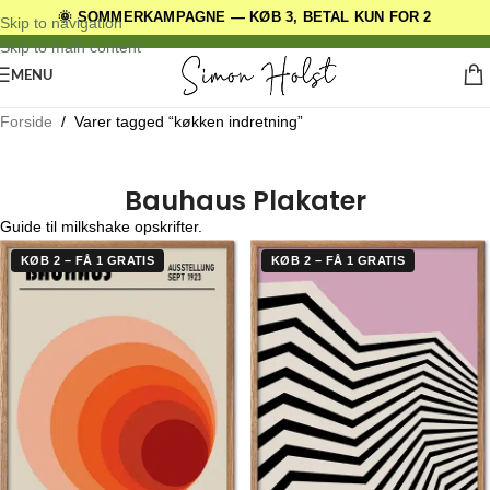
🌞 SOMMERKAMPAGNE — KØB 3, BETAL KUN FOR 2
DANSKE ORIGINALE DESIGNS
Skip to navigation
Skip to main content
MENU
Forside
/
Varer tagged “køkken indretning”
Bauhaus Plakater
Guide til milkshake opskrifter.
KØB 2 – FÅ 1 GRATIS
KØB 2 – FÅ 1 GRATIS