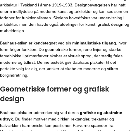
arkitektur i Tyskland i årene 1919-1933. Designbevægelsen har haft
enorm indflydelse på moderne kunst og arkitektur og kan ses som en
forløber for funktionalismen. Skolens hovedfokus var undervisning i
arkitektur, men den havde også afdelinger for kunst, grafisk design og
møbeldesign.
Bauhaus-stilen er kendetegnet ved sin
minimalistiske tilgang
, hvor
form følger funktion. De geometriske former, rene linjer og stærke
farveblokke i primærfarver skaber et visuelt sprog, der stadig føles
moderne og tidløst. Denne æstetik gør Bauhaus plakater til det
perfekte valg for dig, der ønsker at skabe en moderne og stilren
boligindretning.
Geometriske former og grafisk
design
Bauhaus plakater udmærker sig ved deres
grafiske og abstrakte
udtryk
. Du finder motiver med cirkler, rektangler, trekanter og
halvcirkler i harmoniske kompositioner. Farverne spænder fra