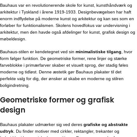
Bauhaus var en revolutionerende skole for kunst, kunsthåndværk og
arkitektur i Tyskland i årene 1919-1933. Designbevægelsen har haft
enorm indflydelse på moderne kunst og arkitektur og kan ses som en
forløber for funktionalismen. Skolens hovedfokus var undervisning i
arkitektur, men den havde også afdelinger for kunst, grafisk design og
møbeldesign.
Bauhaus-stilen er kendetegnet ved sin
minimalistiske tilgang
, hvor
form følger funktion. De geometriske former, rene linjer og stærke
farveblokke i primærfarver skaber et visuelt sprog, der stadig føles
moderne og tidløst. Denne æstetik gør Bauhaus plakater til det
perfekte valg for dig, der ønsker at skabe en moderne og stilren
boligindretning.
Geometriske former og grafisk
design
Bauhaus plakater udmærker sig ved deres
grafiske og abstrakte
udtryk
. Du finder motiver med cirkler, rektangler, trekanter og