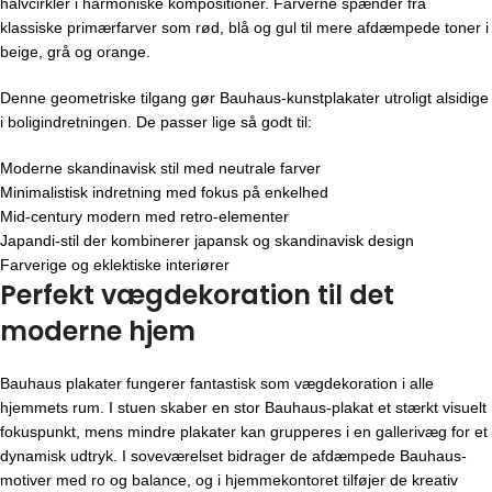
halvcirkler i harmoniske kompositioner. Farverne spænder fra
klassiske primærfarver som rød, blå og gul til mere afdæmpede toner i
beige, grå og orange.
Denne geometriske tilgang gør Bauhaus-kunstplakater utroligt alsidige
i boligindretningen. De passer lige så godt til:
Moderne skandinavisk stil med neutrale farver
Minimalistisk indretning med fokus på enkelhed
Mid-century modern med retro-elementer
Japandi-stil der kombinerer japansk og skandinavisk design
Farverige og eklektiske interiører
Perfekt vægdekoration til det
moderne hjem
Bauhaus plakater fungerer fantastisk som vægdekoration i alle
hjemmets rum. I stuen skaber en stor Bauhaus-plakat et stærkt visuelt
fokuspunkt, mens mindre plakater kan grupperes i en gallerivæg for et
dynamisk udtryk. I soveværelset bidrager de afdæmpede Bauhaus-
motiver med ro og balance, og i hjemmekontoret tilføjer de kreativ