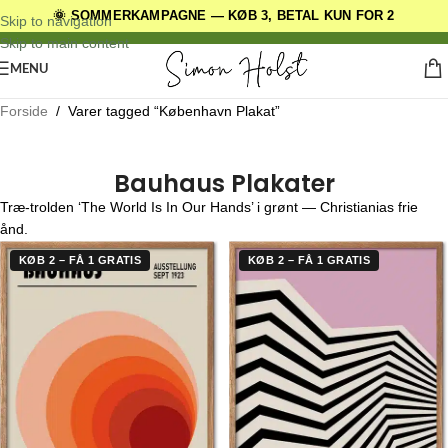
🌞 SOMMERKAMPAGNE — KØB 3, BETAL KUN FOR 2
DANSKE ORIGINALE DESIGNS
Skip to navigation
Skip to main content
MENU
Forside
/
Varer tagged “København Plakat”
Bauhaus Plakater
Træ-trolden ‘The World Is In Our Hands’ i grønt — Christianias frie
ånd.
KØB 2 – FÅ 1 GRATIS
KØB 2 – FÅ 1 GRATIS