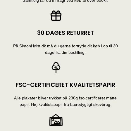
Samtidig får du fri fragt ved køb af over 500kr.
30 DAGES RETURRET
På SimonHolst.dk må du gerne fortryde dit køb i op til 30
dage fra din bestilling.
FSC-CERTIFICERET KVALITETSPAPIR
Alle plakater bliver trykket på 230g fsc-certificeret matte
papir. Høj kvalitetspapir fra bæredygtigt skovbrug.