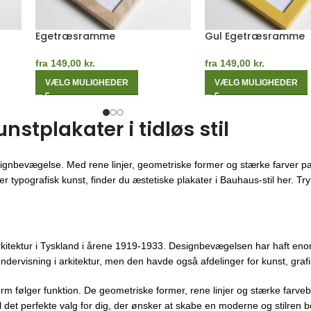
Grøn Egetræsramme
Hvid Egetræsramme
fra
149,00
kr.
fra
149,00
kr.
VÆLG MULIGHEDER
VÆLG MULIGHEDER
tplakater i tidløs stil
ignbevægelse. Med rene linjer, geometriske former og stærke farver pa
 typografisk kunst, finder du æstetiske plakater i Bauhaus-stil her. Trykt
kitektur i Tyskland i årene 1919-1933. Designbevægelsen har haft enor
ndervisning i arkitektur, men den havde også afdelinger for kunst, gra
orm følger funktion. De geometriske former, rene linjer og stærke farveb
 det perfekte valg for dig, der ønsker at skabe en moderne og stilren bo