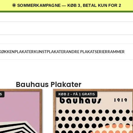
🌞 SOMMERKAMPAGNE — KØB 3, BETAL KUN FOR 2
AGES LEVERING
✓ 30 DAGES RETURRET
★ 4,5/5 PÅ TRUSTPILOT
KØKKENPLAKATER
KUNSTPLAKATER
ANDRE PLAKATSERIER
RAMMER
Bauhaus Plakater
S
KØB 2 – FÅ 1 GRATIS