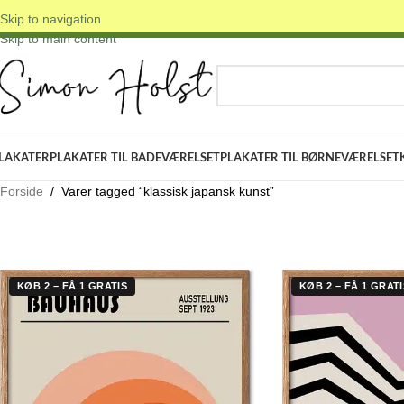
Skip to navigation
 DANSKE ORIGINALE DESIGNS
✓ FRI FRAGT OVER 399 KR.
✓ 3-5 D
Skip to main content
VÆLG KATEGORI
LAKATER
PLAKATER TIL BADEVÆRELSET
PLAKATER TIL BØRNEVÆRELSET
Forside
/
Varer tagged “klassisk japansk kunst”
KØB 2 – FÅ 1 GRATIS
KØB 2 – FÅ 1 GRATI