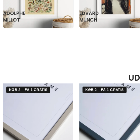
KATSUSHIKA
OGAWA
HOKUSAI
KAZUMASA
UD
KØB 2 – FÅ 1 GRATIS
KØB 2 – FÅ 1 GRATIS