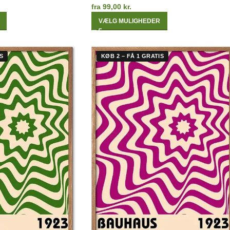
fra
99,00
kr.
VÆLG MULIGHEDER
S
KØB 2 – FÅ 1 GRATIS