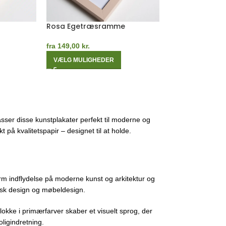
Mørk Egetræsramme
Sort Egetræs
fra
149,00
kr.
fra
149,00
kr.
VÆLG MULIGHEDER
VÆLG MULIGHE
sser disse kunstplakater perfekt til moderne og
 på kvalitetspapir – designet til at holde.
m indflydelse på moderne kunst og arkitektur og
fisk design og møbeldesign.
lokke i primærfarver skaber et visuelt sprog, der
ligindretning.