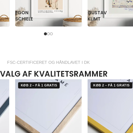
PAUL
PS
KLEE
KRØYER
FSC-CERTIFICERET OG HÅNDLAVET I DK
VALG AF KVALITETSRAMMER
KØB 2 – FÅ 1 GRATIS
KØB 2 – FÅ 1 GRATIS