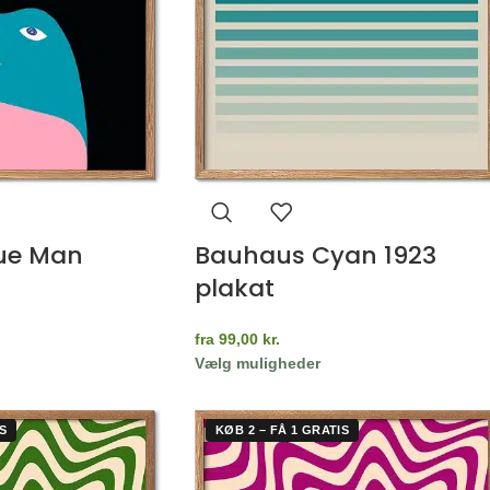
ue Man
Bauhaus Cyan 1923
plakat
fra
99,00
kr.
Vælg muligheder
S
KØB 2 – FÅ 1 GRATIS