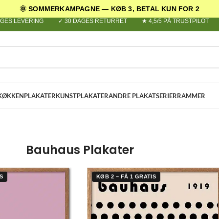
🌞 SOMMERKAMPAGNE — KØB 3, BETAL KUN FOR 2
AGES LEVERING
✓ 30 DAGES RETURRET
★ 4,5/5 PÅ TRUSTPILOT
KØKKENPLAKATER
KUNSTPLAKATER
ANDRE PLAKATSERIER
RAMMER
Bauhaus Plakater
S
KØB 2 – FÅ 1 GRATIS