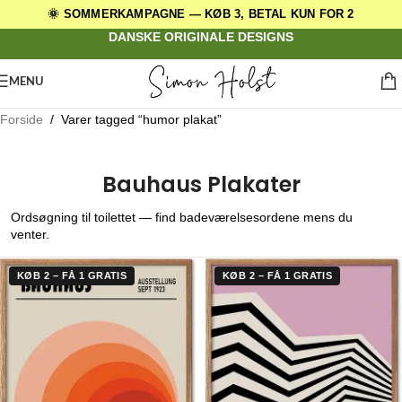
Skip to navigation
Skip to main content
🌞 SOMMERKAMPAGNE — KØB 3, BETAL KUN FOR 2
DANSKE ORIGINALE DESIGNS
MENU
Forside
/
Varer tagged “humor plakat”
Bauhaus Plakater
Ordsøgning til toilettet — find badeværelsesordene mens du
venter.
KØB 2 – FÅ 1 GRATIS
KØB 2 – FÅ 1 GRATIS