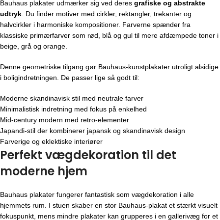
Bauhaus plakater udmærker sig ved deres
grafiske og abstrakte
udtryk
. Du finder motiver med cirkler, rektangler, trekanter og
halvcirkler i harmoniske kompositioner. Farverne spænder fra
klassiske primærfarver som rød, blå og gul til mere afdæmpede toner i
beige, grå og orange.
Denne geometriske tilgang gør Bauhaus-kunstplakater utroligt alsidige
i boligindretningen. De passer lige så godt til:
Moderne skandinavisk stil med neutrale farver
Minimalistisk indretning med fokus på enkelhed
Mid-century modern med retro-elementer
Japandi-stil der kombinerer japansk og skandinavisk design
Farverige og eklektiske interiører
Perfekt vægdekoration til det
moderne hjem
Bauhaus plakater fungerer fantastisk som vægdekoration i alle
hjemmets rum. I stuen skaber en stor Bauhaus-plakat et stærkt visuelt
fokuspunkt, mens mindre plakater kan grupperes i en gallerivæg for et