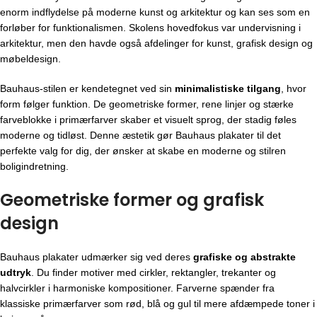
enorm indflydelse på moderne kunst og arkitektur og kan ses som en
forløber for funktionalismen. Skolens hovedfokus var undervisning i
arkitektur, men den havde også afdelinger for kunst, grafisk design og
møbeldesign.
Bauhaus-stilen er kendetegnet ved sin
minimalistiske tilgang
, hvor
form følger funktion. De geometriske former, rene linjer og stærke
farveblokke i primærfarver skaber et visuelt sprog, der stadig føles
moderne og tidløst. Denne æstetik gør Bauhaus plakater til det
perfekte valg for dig, der ønsker at skabe en moderne og stilren
boligindretning.
Geometriske former og grafisk
design
Bauhaus plakater udmærker sig ved deres
grafiske og abstrakte
udtryk
. Du finder motiver med cirkler, rektangler, trekanter og
halvcirkler i harmoniske kompositioner. Farverne spænder fra
klassiske primærfarver som rød, blå og gul til mere afdæmpede toner i