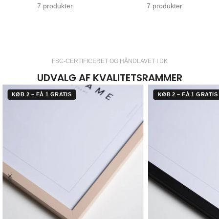
7 produkter
7 produkter
FSC-CERTIFICERET OG HÅNDLAVET I DK
UDVALG AF KVALITETSRAMMER
KØB 2 – FÅ 1 GRATIS
KØB 2 – FÅ 1 GRATIS