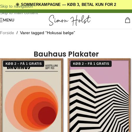
🌞 SOMMERKAMPAGNE — KØB 3, BETAL KUN FOR 2
DANSKE ORIGINALE DESIGNS
Skip to navigation
Skip to main content
MENU
Forside
/
Varer tagged “Hokusai bølge”
Bauhaus Plakater
KØB 2 – FÅ 1 GRATIS
KØB 2 – FÅ 1 GRATIS