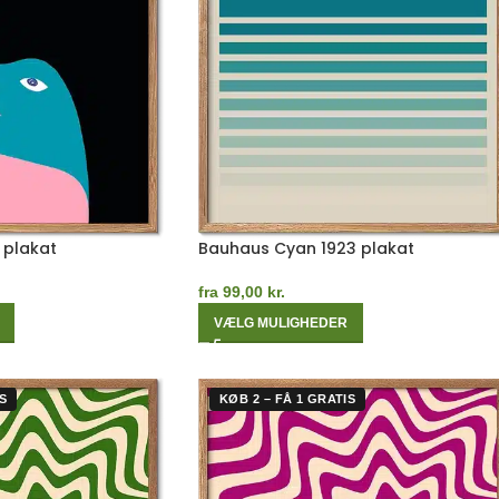
 plakat
Bauhaus Cyan 1923 plakat
fra
99,00
kr.
VÆLG MULIGHEDER
S
KØB 2 – FÅ 1 GRATIS