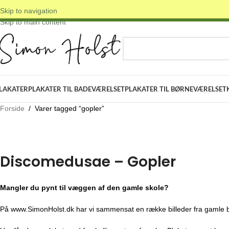
Skip to navigation
 DANSKE ORIGINALE DESIGNS
✓ FRI FRAGT OVER 399 KR.
✓ 3-5 D
Skip to main content
VÆLG KATEGORI
LAKATER
PLAKATER TIL BADEVÆRELSET
PLAKATER TIL BØRNEVÆRELSET
Forside
/
Varer tagged “gopler”
Discomedusae – Gopler
Mangler du pynt til væggen af den gamle skole?
På www.SimonHolst.dk har vi sammensat en række billeder fra gamle bø