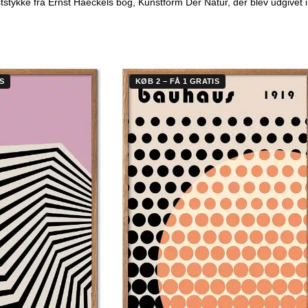
nststykke fra Ernst Haeckels bog, Kunstform Der Natur, der blev udgivet 
S
KØB 2 – FÅ 1 GRATIS