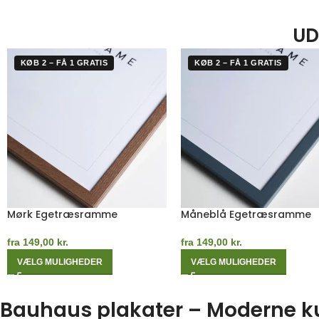
UD
KØB 2 – FÅ 1 GRATIS
KØB 2 – FÅ 1 GRATIS
Grøn Egetræsramme
Egetræsramme
fra
149,00
kr.
fra
149,00
kr.
VÆLG MULIGHEDER
VÆLG MULIGHEDER
Bauhaus plakater – Moderne kuns