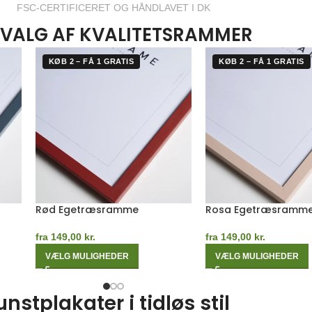
FSC-CERTIFICERET OG HÅNDLAVET I DK
VALG AF KVALITETSRAMMER
KØB 2 – FÅ 1 GRATIS
KØB 2 – FÅ 1 GRATIS
Kashmirgrå Egetræsramme
Orange Egetræsra
fra
149,00
kr.
fra
149,00
kr.
VÆLG MULIGHEDER
VÆLG MULIGHEDER
tplakater i tidløs stil