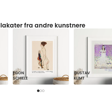
lakater fra andre kunstnere
PAUL
PS
KLEE
KRØYER