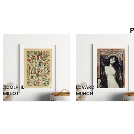
P
KATSUSHIKA
OGAWA
HOKUSAI
KAZUMASA