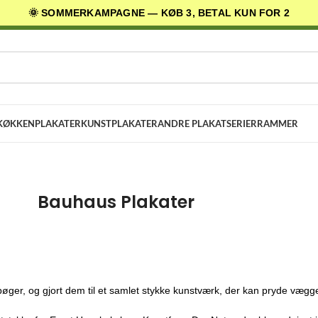
🌞 SOMMERKAMPAGNE — KØB 3, BETAL KUN FOR 2
AGES LEVERING
✓ 30 DAGES RETURRET
★ 4,5/5 PÅ TRUSTPILOT
KØKKENPLAKATER
KUNSTPLAKATER
ANDRE PLAKATSERIER
RAMMER
Bauhaus Plakater
ger, og gjort dem til et samlet stykke kunstværk, der kan pryde vægg