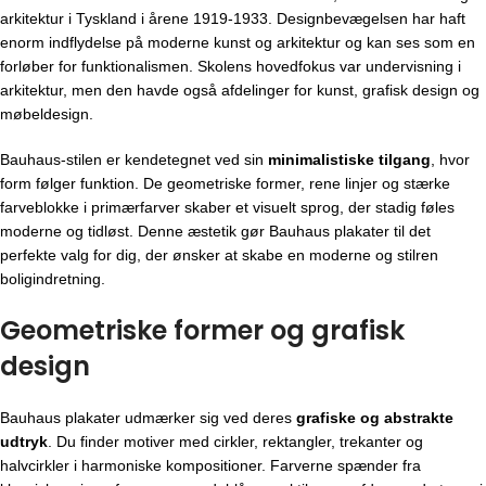
arkitektur i Tyskland i årene 1919-1933. Designbevægelsen har haft
enorm indflydelse på moderne kunst og arkitektur og kan ses som en
forløber for funktionalismen. Skolens hovedfokus var undervisning i
arkitektur, men den havde også afdelinger for kunst, grafisk design og
møbeldesign.
Bauhaus-stilen er kendetegnet ved sin
minimalistiske tilgang
, hvor
form følger funktion. De geometriske former, rene linjer og stærke
farveblokke i primærfarver skaber et visuelt sprog, der stadig føles
moderne og tidløst. Denne æstetik gør Bauhaus plakater til det
perfekte valg for dig, der ønsker at skabe en moderne og stilren
boligindretning.
Geometriske former og grafisk
design
Bauhaus plakater udmærker sig ved deres
grafiske og abstrakte
udtryk
. Du finder motiver med cirkler, rektangler, trekanter og
halvcirkler i harmoniske kompositioner. Farverne spænder fra