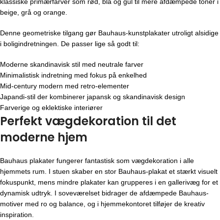
klassiske primærfarver som rød, blå og gul til mere afdæmpede toner i
beige, grå og orange.
Denne geometriske tilgang gør Bauhaus-kunstplakater utroligt alsidige
i boligindretningen. De passer lige så godt til:
Moderne skandinavisk stil med neutrale farver
Minimalistisk indretning med fokus på enkelhed
Mid-century modern med retro-elementer
Japandi-stil der kombinerer japansk og skandinavisk design
Farverige og eklektiske interiører
Perfekt vægdekoration til det
moderne hjem
Bauhaus plakater fungerer fantastisk som vægdekoration i alle
hjemmets rum. I stuen skaber en stor Bauhaus-plakat et stærkt visuelt
fokuspunkt, mens mindre plakater kan grupperes i en gallerivæg for et
dynamisk udtryk. I soveværelset bidrager de afdæmpede Bauhaus-
motiver med ro og balance, og i hjemmekontoret tilføjer de kreativ
inspiration.