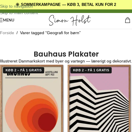
🌞 SOMMERKAMPAGNE — KØB 3, BETAL KUN FOR 2
30 DAGES RETURRET
Skip to navigation
Skip to main content
MENU
Forside
/
Varer tagged “Geografi for børn”
Bauhaus Plakater
Illustreret Danmarkskort med byer og vartegn — lærerigt og dekorativt.
KØB 2 – FÅ 1 GRATIS
KØB 2 – FÅ 1 GRATIS