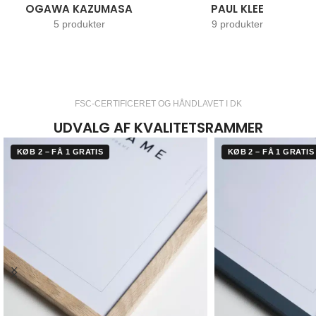
PS KRØYER
RETRO PLAKATER
9 produkter
54 produkter
FSC-CERTIFICERET OG HÅNDLAVET I DK
UDVALG AF KVALITETSRAMMER
KØB 2 – FÅ 1 GRATIS
KØB 2 – FÅ 1 GRATIS