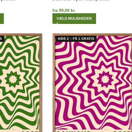
fra
99,00
kr.
VÆLG MULIGHEDER
S
KØB 2 – FÅ 1 GRATIS