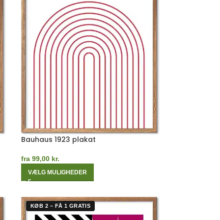
Bauhaus 1923 plakat
fra
99,00
kr.
VÆLG MULIGHEDER
KØB 2 – FÅ 1 GRATIS