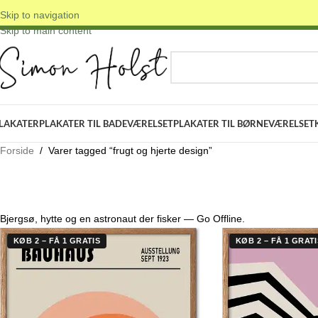
Skip to navigation
 DANSKE ORIGINALE DESIGNS
✓ FRI FRAGT OVER 399 KR.
✓ 3-5 D
Skip to main content
VÆLG KATEGORI
LAKATER
PLAKATER TIL BADEVÆRELSET
PLAKATER TIL BØRNEVÆRELSET
Forside
/
Varer tagged “frugt og hjerte design”
Bjergsø, hytte og en astronaut der fisker — Go Offline.
KØB 2 – FÅ 1 GRATIS
KØB 2 – FÅ 1 GRATI