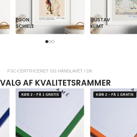
PAUL
PS
KLEE
KRØYER
FSC-CERTIFICERET OG HÅNDLAVET I DK
VALG AF KVALITETSRAMMER
KØB 2 – FÅ 1 GRATIS
KØB 2 – FÅ 1 GRATIS