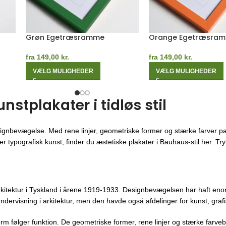
Rosa Egetræsramme
Rød Egetræsramme
fra
149,00
kr.
fra
149,00
kr.
VÆLG MULIGHEDER
VÆLG MULIGHEDER
tplakater i tidløs stil
ignbevægelse. Med rene linjer, geometriske former og stærke farver pa
 typografisk kunst, finder du æstetiske plakater i Bauhaus-stil her. Trykt
kitektur i Tyskland i årene 1919-1933. Designbevægelsen har haft enor
ndervisning i arkitektur, men den havde også afdelinger for kunst, gra
orm følger funktion. De geometriske former, rene linjer og stærke farveb