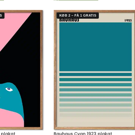
S
KØB 2 – FÅ 1 GRATIS
 plakat
Bauhaus Cyan 1923 plakat