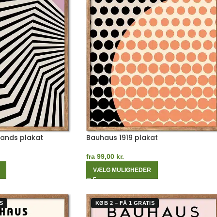
Bands plakat
Bauhaus 1919 plakat
fra
99,00
kr.
VÆLG MULIGHEDER
S
KØB 2 – FÅ 1 GRATIS