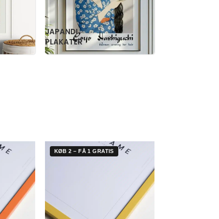
RETRO
WILLIAM
PLAKATER
MORRIS
KØB 2 – FÅ 1 GRATIS
KØB 2 – FÅ 1 G