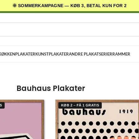
🌞 SOMMERKAMPAGNE — KØB 3, BETAL KUN FOR 2
AGES LEVERING
✓ 30 DAGES RETURRET
★ 4,5/5 PÅ TRUSTPILOT
KØKKENPLAKATER
KUNSTPLAKATER
ANDRE PLAKATSERIER
RAMMER
Bauhaus Plakater
S
KØB 2 – FÅ 1 GRATIS