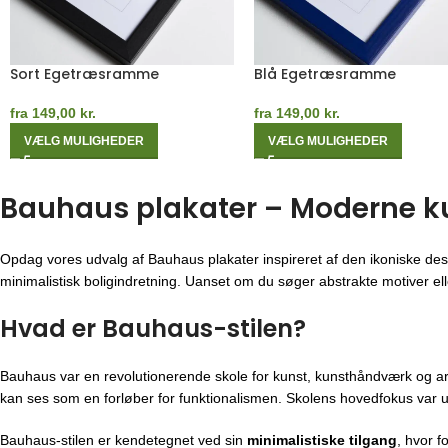
Egetræsramme
Måneblå Egetræsramme
fra
149,00
kr.
fra
149,00
kr.
VÆLG MULIGHEDER
VÆLG MULIGHEDER
Bauhaus plakater – Moderne kuns
Opdag vores udvalg af Bauhaus plakater inspireret af den ikoniske des
minimalistisk boligindretning. Uanset om du søger abstrakte motiver eller
Hvad er Bauhaus-stilen?
Bauhaus var en revolutionerende skole for kunst, kunsthåndværk og ar
kan ses som en forløber for funktionalismen. Skolens hovedfokus var u
Bauhaus-stilen er kendetegnet ved sin
minimalistiske tilgang
, hvor f