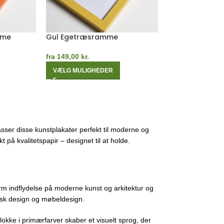
Hvid Egetræsramme
Mørk Egetræs
fra
149,00
kr.
fra
149,00
kr.
VÆLG MULIGHEDER
VÆLG MULIGHE
sser disse kunstplakater perfekt til moderne og
 på kvalitetspapir – designet til at holde.
m indflydelse på moderne kunst og arkitektur og
fisk design og møbeldesign.
lokke i primærfarver skaber et visuelt sprog, der