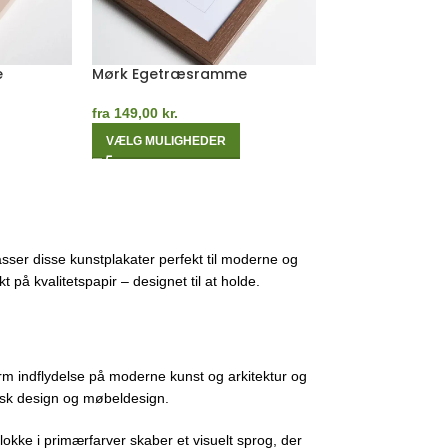
Orange Egetræsramme
Hvid Egetræs
fra
149,00
kr.
fra
149,00
kr.
VÆLG MULIGHEDER
VÆLG MULIGHE
sser disse kunstplakater perfekt til moderne og
 på kvalitetspapir – designet til at holde.
m indflydelse på moderne kunst og arkitektur og
fisk design og møbeldesign.
lokke i primærfarver skaber et visuelt sprog, der