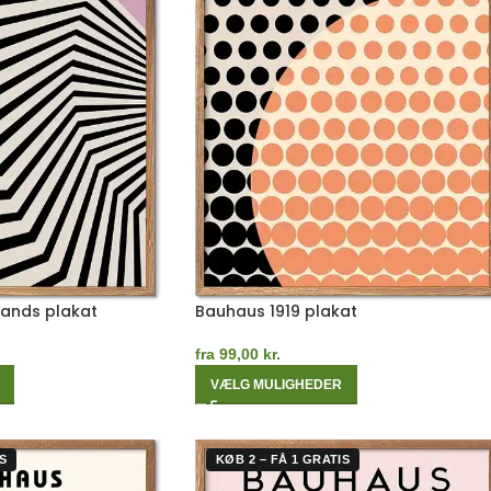
Bands plakat
Bauhaus 1919 plakat
fra
99,00
kr.
VÆLG MULIGHEDER
S
KØB 2 – FÅ 1 GRATIS