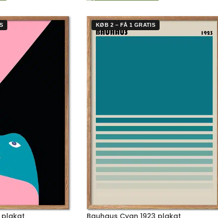
S
KØB 2 – FÅ 1 GRATIS
 plakat
Bauhaus Cyan 1923 plakat