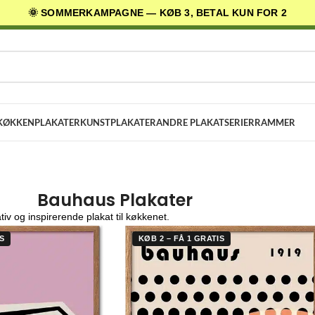
🌞 SOMMERKAMPAGNE — KØB 3, BETAL KUN FOR 2
AGES LEVERING
✓ 30 DAGES RETURRET
★ 4,5/5 PÅ TRUSTPILOT
KØKKENPLAKATER
KUNSTPLAKATER
ANDRE PLAKATSERIER
RAMMER
Bauhaus Plakater
tiv og inspirerende plakat til køkkenet.
S
KØB 2 – FÅ 1 GRATIS