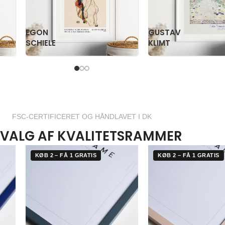
PAUL
PS
KLEE
KRØYER
FSC-CERTIFICERET OG HÅNDLAVET I DK
VALG AF KVALITETSRAMMER
KØB 2 – FÅ 1 GRATIS
KØB 2 – FÅ 1 GRATIS