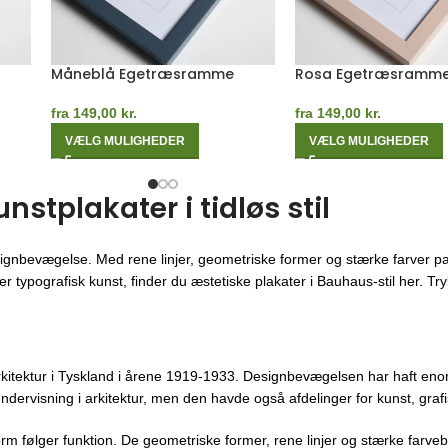
me
Grøn Egetræsramme
Rød Egetræsramme
fra
149,00
kr.
fra
149,00
kr.
VÆLG MULIGHEDER
VÆLG MULIGHEDER
tplakater i tidløs stil
ignbevægelse. Med rene linjer, geometriske former og stærke farver pa
 typografisk kunst, finder du æstetiske plakater i Bauhaus-stil her. Trykt
kitektur i Tyskland i årene 1919-1933. Designbevægelsen har haft enor
ndervisning i arkitektur, men den havde også afdelinger for kunst, gra
orm følger funktion. De geometriske former, rene linjer og stærke farveb