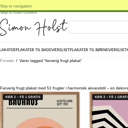
Skip to navigation
 DANSKE ORIGINALE DESIGNS
✓ FRI FRAGT OVER 399 KR.
✓ 3-5 D
Skip to main content
VÆLG KATEGORI
LAKATER
PLAKATER TIL BADEVÆRELSET
PLAKATER TIL BØRNEVÆRELSET
Forside
/
Varer tagged “farverig frugt plakat”
Farverig frugt plakat med 51 frugter i harmonisk akvarelstil – en dekora
KØB 2 – FÅ 1 GRATIS
KØB 2 – FÅ 1 GRATI