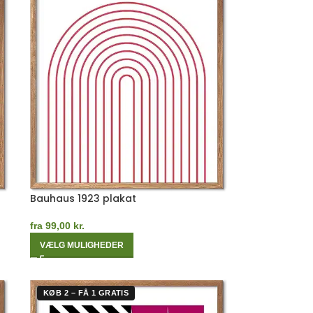
Bauhaus 1923 plakat
fra
99,00
kr.
VÆLG MULIGHEDER
KØB 2 – FÅ 1 GRATIS