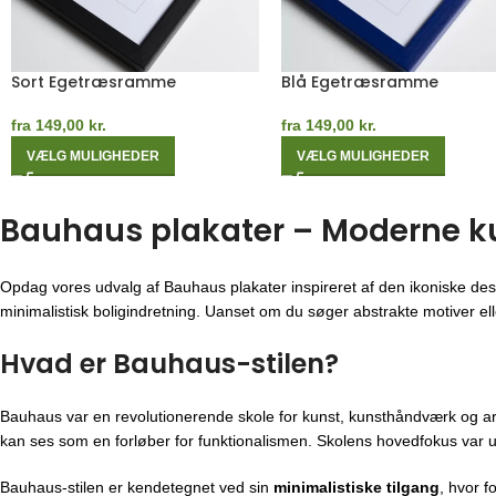
Egetræsramme
Kashmirgrå Egetræsram
fra
149,00
kr.
fra
149,00
kr.
VÆLG MULIGHEDER
VÆLG MULIGHEDER
Bauhaus plakater – Moderne kuns
Opdag vores udvalg af Bauhaus plakater inspireret af den ikoniske des
minimalistisk boligindretning. Uanset om du søger abstrakte motiver eller
Hvad er Bauhaus-stilen?
Bauhaus var en revolutionerende skole for kunst, kunsthåndværk og ar
kan ses som en forløber for funktionalismen. Skolens hovedfokus var u
Bauhaus-stilen er kendetegnet ved sin
minimalistiske tilgang
, hvor f