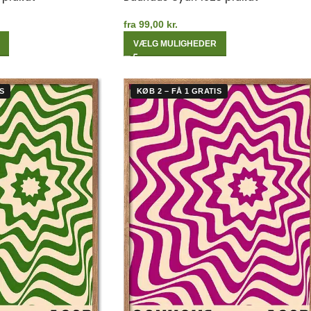
fra
99,00
kr.
VÆLG MULIGHEDER
S
KØB 2 – FÅ 1 GRATIS