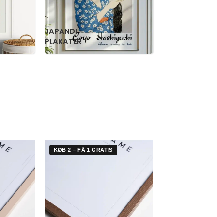
RETRO
WILLIAM
PLAKATER
MORRIS
KØB 2 – FÅ 1 GRATIS
KØB 2 – FÅ 1 G