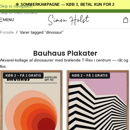
🌞 SOMMERKAMPAGNE — KØB 3, BETAL KUN FOR 2
DANSKE ORIGINALE DESIGNS
Skip to navigation
Skip to main content
MENU
Forside
/
Varer tagged “dinosaur”
Bauhaus Plakater
Akvarel-kollage af dinosaurer med brølende T-Rex i centrum — råt og
flot.
KØB 2 – FÅ 1 GRATIS
KØB 2 – FÅ 1 GRATIS