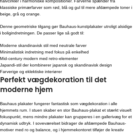
halvcirkler i harmoniske kompositioner. Farverne spænder fra
klassiske primærfarver som rød, blå og gul til mere afdæmpede toner i
beige, grå og orange.
Denne geometriske tilgang gør Bauhaus-kunstplakater utroligt alsidige
i boligindretningen. De passer lige så godt til:
Moderne skandinavisk stil med neutrale farver
Minimalistisk indretning med fokus på enkelhed
Mid-century modern med retro-elementer
Japandi-stil der kombinerer japansk og skandinavisk design
Farverige og eklektiske interiører
Perfekt vægdekoration til det
moderne hjem
Bauhaus plakater fungerer fantastisk som vægdekoration i alle
hjemmets rum. I stuen skaber en stor Bauhaus-plakat et stærkt visuelt
fokuspunkt, mens mindre plakater kan grupperes i en gallerivæg for et
dynamisk udtryk. I soveværelset bidrager de afdæmpede Bauhaus-
motiver med ro og balance, og i hjemmekontoret tilføjer de kreativ