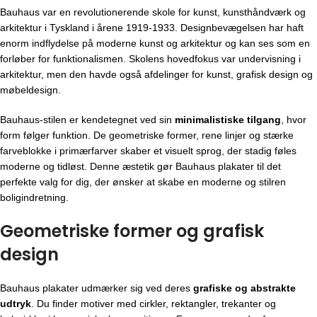
Bauhaus var en revolutionerende skole for kunst, kunsthåndværk og
arkitektur i Tyskland i årene 1919-1933. Designbevægelsen har haft
enorm indflydelse på moderne kunst og arkitektur og kan ses som en
forløber for funktionalismen. Skolens hovedfokus var undervisning i
arkitektur, men den havde også afdelinger for kunst, grafisk design og
møbeldesign.
Bauhaus-stilen er kendetegnet ved sin
minimalistiske tilgang
, hvor
form følger funktion. De geometriske former, rene linjer og stærke
farveblokke i primærfarver skaber et visuelt sprog, der stadig føles
moderne og tidløst. Denne æstetik gør Bauhaus plakater til det
perfekte valg for dig, der ønsker at skabe en moderne og stilren
boligindretning.
Geometriske former og grafisk
design
Bauhaus plakater udmærker sig ved deres
grafiske og abstrakte
udtryk
. Du finder motiver med cirkler, rektangler, trekanter og