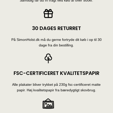
Samtidig får du fri fragt ved køb af over 500kr.
30 DAGES RETURRET
På SimonHolst.dk må du gerne fortryde dit køb i op til 30
dage fra din bestilling.
FSC-CERTIFICERET KVALITETSPAPIR
Alle plakater bliver trykket på 230g fsc-certificeret matte
papir. Høj kvalitetspapir fra bæredygtigt skovbrug.