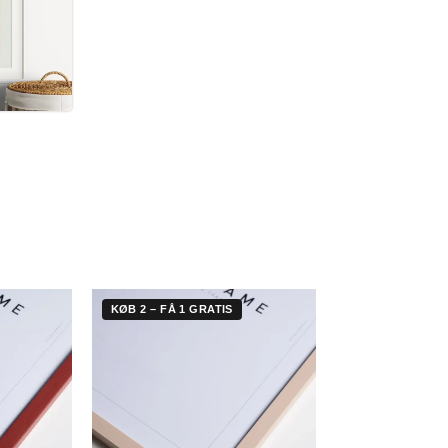
RETRO
WILLIAM
PLAKATER
MORRIS
KØB 2 – FÅ 1 GRATIS
KØB 2 – FÅ 1 G