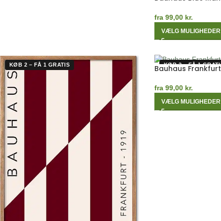
fra
99,00
kr.
VÆLG MULIGHEDER
KØB 2 – FÅ 1 GRATIS
KØB 2 – FÅ 1 GRATI
Bauhaus Frankfurt
fra
99,00
kr.
VÆLG MULIGHEDER