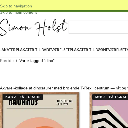
Skip to navigation
 DANSKE ORIGINALE DESIGNS
✓ FRI FRAGT OVER 399 KR.
✓ 3-5 D
Skip to main content
VÆLG KATEGORI
LAKATER
PLAKATER TIL BADEVÆRELSET
PLAKATER TIL BØRNEVÆRELSET
Forside
/
Varer tagged “dino”
Akvarel-kollage af dinosaurer med brølende T-Rex i centrum — råt og f
KØB 2 – FÅ 1 GRATIS
KØB 2 – FÅ 1 GRATI