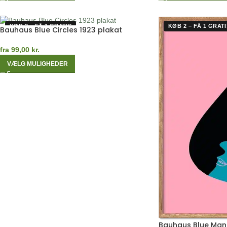
KØB 2 – FÅ 1 GRATIS
KØB 2 – FÅ 1 GRATI
Bauhaus Blue Circles 1923 plakat
fra
99,00
kr.
VÆLG MULIGHEDER
Bauhaus Blue Man