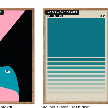
S
KØB 2 – FÅ 1 GRATIS
 plakat
Bauhaus Cyan 1923 plakat