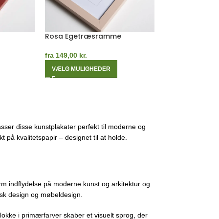
Hvid Egetræsramme
Mørk Egetræs
fra
149,00
kr.
fra
149,00
kr.
VÆLG MULIGHEDER
VÆLG MULIGHE
sser disse kunstplakater perfekt til moderne og
 på kvalitetspapir – designet til at holde.
m indflydelse på moderne kunst og arkitektur og
fisk design og møbeldesign.
lokke i primærfarver skaber et visuelt sprog, der