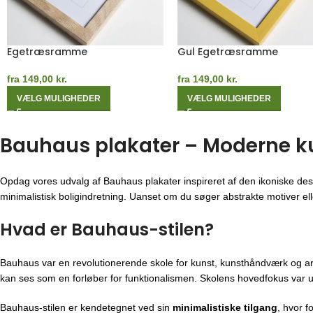
Kashmirgrå Egetræsramme
Orange Egetræsramme
fra
149,00
kr.
fra
149,00
kr.
VÆLG MULIGHEDER
VÆLG MULIGHEDER
Bauhaus plakater – Moderne kuns
Opdag vores udvalg af Bauhaus plakater inspireret af den ikoniske des
minimalistisk boligindretning. Uanset om du søger abstrakte motiver eller
Hvad er Bauhaus-stilen?
Bauhaus var en revolutionerende skole for kunst, kunsthåndværk og ar
kan ses som en forløber for funktionalismen. Skolens hovedfokus var u
Bauhaus-stilen er kendetegnet ved sin
minimalistiske tilgang
, hvor f