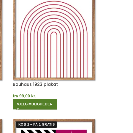
Bauhaus 1923 plakat
fra
99,00
kr.
VÆLG MULIGHEDER
KØB 2 – FÅ 1 GRATIS