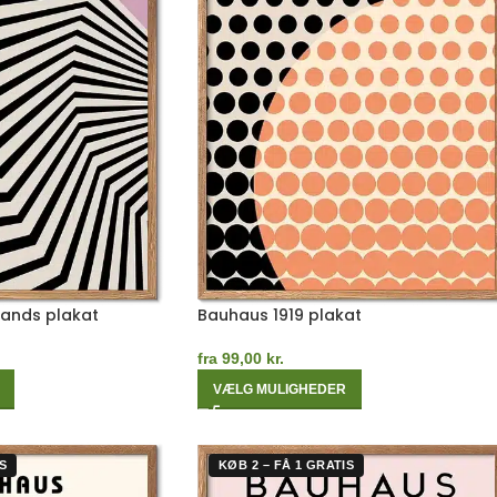
Bands plakat
Bauhaus 1919 plakat
fra
99,00
kr.
VÆLG MULIGHEDER
S
KØB 2 – FÅ 1 GRATIS