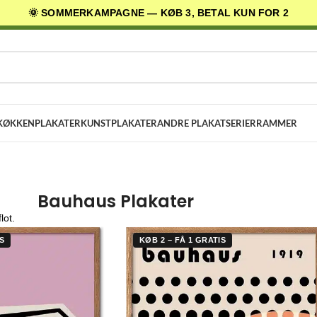
🌞 SOMMERKAMPAGNE — KØB 3, BETAL KUN FOR 2
AGES LEVERING
✓ 30 DAGES RETURRET
★ 4,5/5 PÅ TRUSTPILOT
KØKKENPLAKATER
KUNSTPLAKATER
ANDRE PLAKATSERIER
RAMMER
Bauhaus Plakater
lot.
S
KØB 2 – FÅ 1 GRATIS