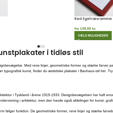
Sort Egetræsramme
Blå Egetræsramme
fra
149,00
kr.
fra
149,00
kr.
VÆLG MULIGHEDER
VÆLG MULIGHEDER
tplakater i tidløs stil
ignbevægelse. Med rene linjer, geometriske former og stærke farver pa
 typografisk kunst, finder du æstetiske plakater i Bauhaus-stil her. Trykt
kitektur i Tyskland i årene 1919-1933. Designbevægelsen har haft enor
ndervisning i arkitektur, men den havde også afdelinger for kunst, gra
orm følger funktion. De geometriske former, rene linjer og stærke farveb