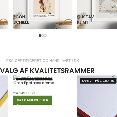
PAUL
PS
KLEE
KRØYER
FSC-CERTIFICERET OG HÅNDLAVET I DK
VALG AF KVALITETSRAMMER
KØB 2 – FÅ 1 GRATIS
KØB 2 – FÅ 1 GRATIS