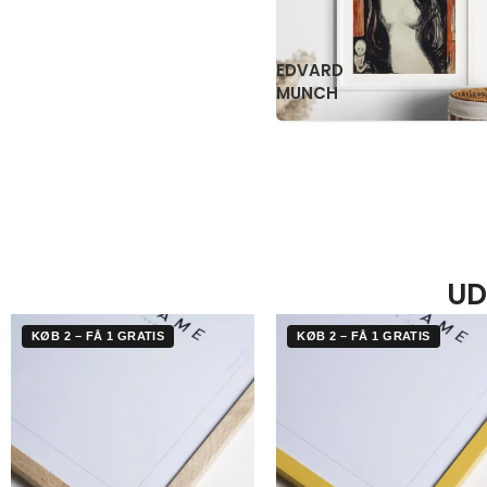
KATSUSHIKA
OGAWA
HOKUSAI
KAZUMASA
UD
KØB 2 – FÅ 1 GRATIS
KØB 2 – FÅ 1 GRATIS