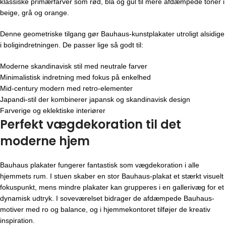
klassiske primærfarver som rød, blå og gul til mere afdæmpede toner i
beige, grå og orange.
Denne geometriske tilgang gør Bauhaus-kunstplakater utroligt alsidige
i boligindretningen. De passer lige så godt til:
Moderne skandinavisk stil med neutrale farver
Minimalistisk indretning med fokus på enkelhed
Mid-century modern med retro-elementer
Japandi-stil der kombinerer japansk og skandinavisk design
Farverige og eklektiske interiører
Perfekt vægdekoration til det
moderne hjem
Bauhaus plakater fungerer fantastisk som vægdekoration i alle
hjemmets rum. I stuen skaber en stor Bauhaus-plakat et stærkt visuelt
fokuspunkt, mens mindre plakater kan grupperes i en gallerivæg for et
dynamisk udtryk. I soveværelset bidrager de afdæmpede Bauhaus-
motiver med ro og balance, og i hjemmekontoret tilføjer de kreativ
inspiration.