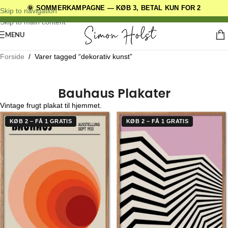
🌞 SOMMERKAMPAGNE — KØB 3, BETAL KUN FOR 2
DANSKE ORIGINALE DESIGNS
Skip to navigation
Skip to main content
MENU
Forside
/
Varer tagged “dekorativ kunst”
Bauhaus Plakater
Vintage frugt plakat til hjemmet.
KØB 2 – FÅ 1 GRATIS
KØB 2 – FÅ 1 GRATIS