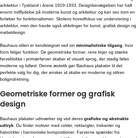
arkitektur i Tyskland i årene 1919-1933. Designbevægelsen har haft
enorm indflydelse på moderne kunst og arkitektur og kan ses som en
forløber for funktionalismen. Skolens hovedfokus var undervisning i
arkitektur, men den havde også afdelinger for kunst, grafisk design og
møbeldesign.
Bauhaus-stilen er kendetegnet ved sin
minimalistiske tilgang
, hvor
form følger funktion. De geometriske former, rene linjer og stærke
farveblokke i primærfarver skaber et visuelt sprog, der stadig føles
moderne og tidløst. Denne æstetik gør Bauhaus plakater til det
perfekte valg for dig, der ønsker at skabe en moderne og stilren
boligindretning.
Geometriske former og grafisk
design
Bauhaus plakater udmærker sig ved deres
grafiske og abstrakte
udtryk
. Du finder motiver med cirkler, rektangler, trekanter og
halvcirkler i harmoniske kompositioner. Farverne spænder fra