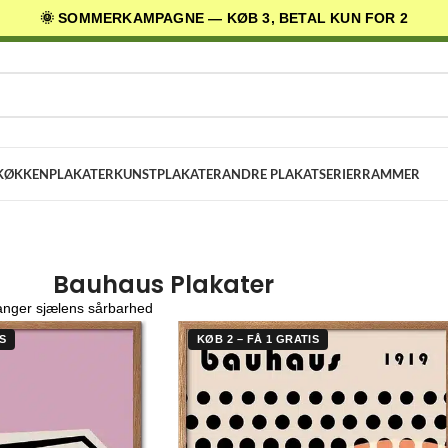
🌞 SOMMERKAMPAGNE — KØB 3, BETAL KUN FOR 2
AGES LEVERING
✓ 30 DAGES RETURRET
★ 4,5/5 PÅ TRUSTPILOT
KØKKENPLAKATER
KUNSTPLAKATER
ANDRE PLAKATSERIER
RAMMER
Bauhaus Plakater
anger sjælens sårbarhed
S
KØB 2 – FÅ 1 GRATIS