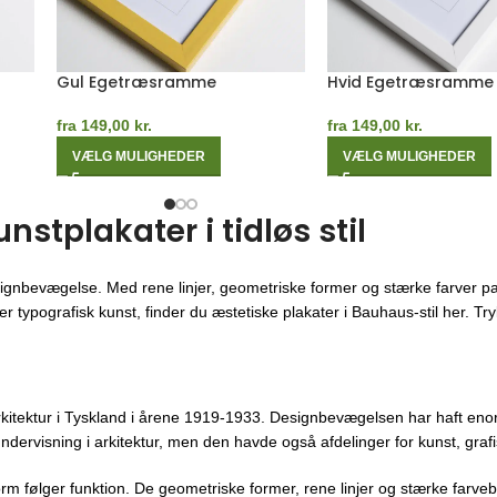
Måneblå Egetræsramme
Orange Egetræsra
fra
149,00
kr.
fra
149,00
kr.
VÆLG MULIGHEDER
VÆLG MULIGHEDER
tplakater i tidløs stil
ignbevægelse. Med rene linjer, geometriske former og stærke farver pa
 typografisk kunst, finder du æstetiske plakater i Bauhaus-stil her. Trykt
kitektur i Tyskland i årene 1919-1933. Designbevægelsen har haft enor
ndervisning i arkitektur, men den havde også afdelinger for kunst, gra
orm følger funktion. De geometriske former, rene linjer og stærke farveb