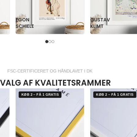
PAUL
PS
KLEE
KRØYER
FSC-CERTIFICERET OG HÅNDLAVET I DK
VALG AF KVALITETSRAMMER
KØB 2 – FÅ 1 GRATIS
KØB 2 – FÅ 1 GRATIS