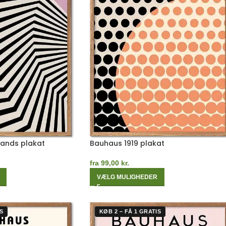
Bands plakat
Bauhaus 1919 plakat
fra
99,00
kr.
VÆLG MULIGHEDER
S
KØB 2 – FÅ 1 GRATIS