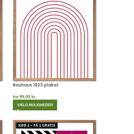
Bauhaus 1923 plakat
fra
99,00
kr.
VÆLG MULIGHEDER
KØB 2 – FÅ 1 GRATIS