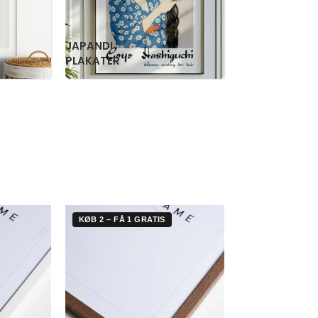
RETRO
WILLIAM
PLAKATER
MORRIS
KØB 2 – FÅ 1 GRATIS
KØB 2 – FÅ 1 G