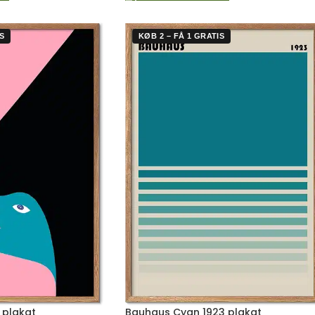
S
KØB 2 – FÅ 1 GRATIS
 plakat
Bauhaus Cyan 1923 plakat