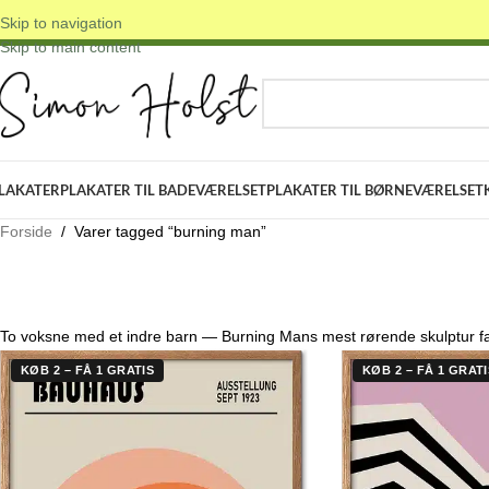
Skip to navigation
 DANSKE ORIGINALE DESIGNS
✓ FRI FRAGT OVER 399 KR.
✓ 3-5 D
Skip to main content
VÆLG KATEGORI
LAKATER
PLAKATER TIL BADEVÆRELSET
PLAKATER TIL BØRNEVÆRELSET
Forside
/
Varer tagged “burning man”
To voksne med et indre barn — Burning Mans mest rørende skulptur f
KØB 2 – FÅ 1 GRATIS
KØB 2 – FÅ 1 GRATI