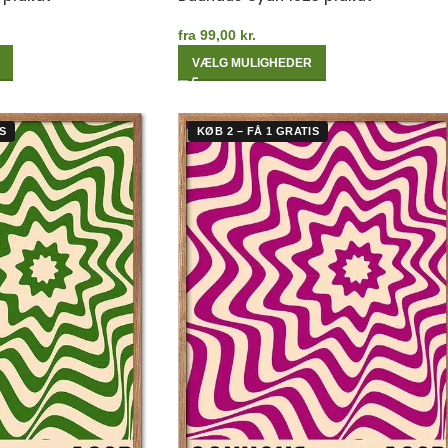
fra
99,00
kr.
VÆLG MULIGHEDER
S
KØB 2 – FÅ 1 GRATIS