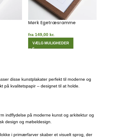
mme
Grøn Egetræsramme
Kashmirgrå E
fra
149,00
kr.
fra
149,00
kr.
VÆLG MULIGHEDER
VÆLG MULIGHE
sser disse kunstplakater perfekt til moderne og
 på kvalitetspapir – designet til at holde.
m indflydelse på moderne kunst og arkitektur og
fisk design og møbeldesign.
lokke i primærfarver skaber et visuelt sprog, der