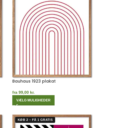
Bauhaus 1923 plakat
fra
99,00
kr.
VÆLG MULIGHEDER
KØB 2 – FÅ 1 GRATIS