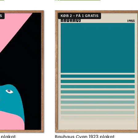
S
KØB 2 – FÅ 1 GRATIS
 plakat
Bauhaus Cyan 1923 plakat