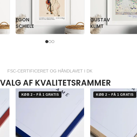
PAUL
PS
KLEE
KRØYER
FSC-CERTIFICERET OG HÅNDLAVET I DK
VALG AF KVALITETSRAMMER
KØB 2 – FÅ 1 GRATIS
KØB 2 – FÅ 1 GRATIS