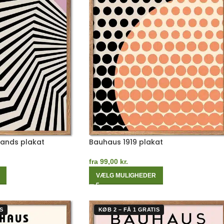
Bands plakat
Bauhaus 1919 plakat
fra
99,00
kr.
VÆLG MULIGHEDER
S
KØB 2 – FÅ 1 GRATIS