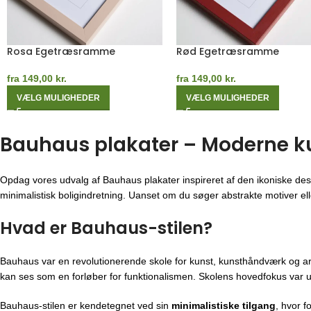
Gul Egetræsramme
Kashmirgrå Egetræsram
fra
149,00
kr.
fra
149,00
kr.
VÆLG MULIGHEDER
VÆLG MULIGHEDER
Bauhaus plakater – Moderne kuns
Opdag vores udvalg af Bauhaus plakater inspireret af den ikoniske des
minimalistisk boligindretning. Uanset om du søger abstrakte motiver eller
Hvad er Bauhaus-stilen?
Bauhaus var en revolutionerende skole for kunst, kunsthåndværk og ar
kan ses som en forløber for funktionalismen. Skolens hovedfokus var u
Bauhaus-stilen er kendetegnet ved sin
minimalistiske tilgang
, hvor f