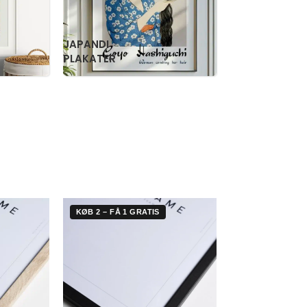
RETRO
WILLIAM
PLAKATER
MORRIS
KØB 2 – FÅ 1 GRATIS
KØB 2 – FÅ 1 G