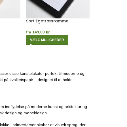
e
Mørk Egetræsramme
Orange Egetr
fra
149,00
kr.
fra
149,00
kr.
VÆLG MULIGHEDER
VÆLG MULIGHE
sser disse kunstplakater perfekt til moderne og
 på kvalitetspapir – designet til at holde.
m indflydelse på moderne kunst og arkitektur og
fisk design og møbeldesign.
lokke i primærfarver skaber et visuelt sprog, der