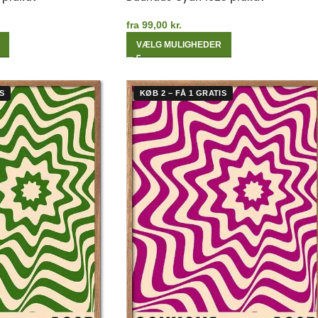
fra
99,00
kr.
VÆLG MULIGHEDER
S
KØB 2 – FÅ 1 GRATIS