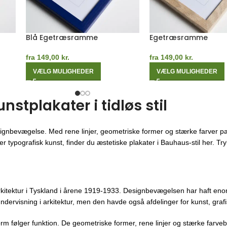
me
Hvid Egetræsramme
Grøn Egetræsramm
fra
149,00
kr.
fra
149,00
kr.
VÆLG MULIGHEDER
VÆLG MULIGHEDER
tplakater i tidløs stil
ignbevægelse. Med rene linjer, geometriske former og stærke farver pa
 typografisk kunst, finder du æstetiske plakater i Bauhaus-stil her. Trykt
kitektur i Tyskland i årene 1919-1933. Designbevægelsen har haft enor
ndervisning i arkitektur, men den havde også afdelinger for kunst, gra
orm følger funktion. De geometriske former, rene linjer og stærke farveb