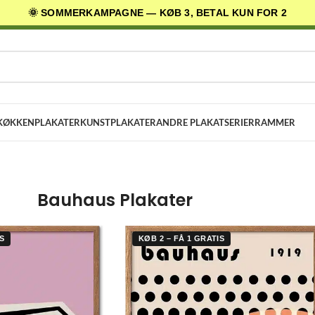
🌞 SOMMERKAMPAGNE — KØB 3, BETAL KUN FOR 2
AGES LEVERING
✓ 30 DAGES RETURRET
★ 4,5/5 PÅ TRUSTPILOT
KØKKENPLAKATER
KUNSTPLAKATER
ANDRE PLAKATSERIER
RAMMER
Bauhaus Plakater
S
KØB 2 – FÅ 1 GRATIS