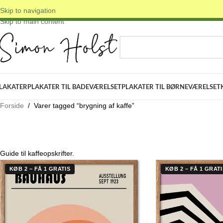
Skip to navigation
 DANSKE ORIGINALE DESIGNS
✓ FRI FRAGT OVER 399 KR.
✓ 3-5 D
Skip to main content
VÆLG KATEGORI
LAKATER
PLAKATER TIL BADEVÆRELSET
PLAKATER TIL BØRNEVÆRELSET
Forside
/
Varer tagged “brygning af kaffe”
Guide til kaffeopskrifter.
KØB 2 – FÅ 1 GRATIS
KØB 2 – FÅ 1 GRATI