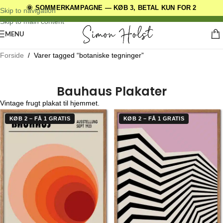
🌞 SOMMERKAMPAGNE — KØB 3, BETAL KUN FOR 2
DANSKE ORIGINALE DESIGNS
Skip to navigation
Skip to main content
MENU
Forside
/
Varer tagged “botaniske tegninger”
Bauhaus Plakater
Vintage frugt plakat til hjemmet.
KØB 2 – FÅ 1 GRATIS
KØB 2 – FÅ 1 GRATIS