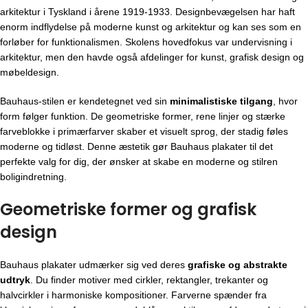
arkitektur i Tyskland i årene 1919-1933. Designbevægelsen har haft
enorm indflydelse på moderne kunst og arkitektur og kan ses som en
forløber for funktionalismen. Skolens hovedfokus var undervisning i
arkitektur, men den havde også afdelinger for kunst, grafisk design og
møbeldesign.
Bauhaus-stilen er kendetegnet ved sin
minimalistiske tilgang
, hvor
form følger funktion. De geometriske former, rene linjer og stærke
farveblokke i primærfarver skaber et visuelt sprog, der stadig føles
moderne og tidløst. Denne æstetik gør Bauhaus plakater til det
perfekte valg for dig, der ønsker at skabe en moderne og stilren
boligindretning.
Geometriske former og grafisk
design
Bauhaus plakater udmærker sig ved deres
grafiske og abstrakte
udtryk
. Du finder motiver med cirkler, rektangler, trekanter og
halvcirkler i harmoniske kompositioner. Farverne spænder fra