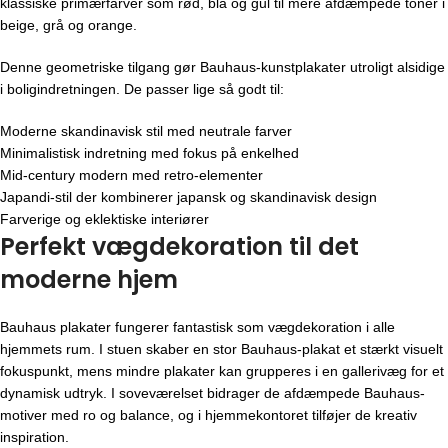
klassiske primærfarver som rød, blå og gul til mere afdæmpede toner i
beige, grå og orange.
Denne geometriske tilgang gør Bauhaus-kunstplakater utroligt alsidige
i boligindretningen. De passer lige så godt til:
Moderne skandinavisk stil med neutrale farver
Minimalistisk indretning med fokus på enkelhed
Mid-century modern med retro-elementer
Japandi-stil der kombinerer japansk og skandinavisk design
Farverige og eklektiske interiører
Perfekt vægdekoration til det
moderne hjem
Bauhaus plakater fungerer fantastisk som vægdekoration i alle
hjemmets rum. I stuen skaber en stor Bauhaus-plakat et stærkt visuelt
fokuspunkt, mens mindre plakater kan grupperes i en gallerivæg for et
dynamisk udtryk. I soveværelset bidrager de afdæmpede Bauhaus-
motiver med ro og balance, og i hjemmekontoret tilføjer de kreativ
inspiration.