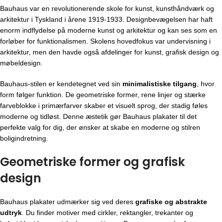
Bauhaus var en revolutionerende skole for kunst, kunsthåndværk og
arkitektur i Tyskland i årene 1919-1933. Designbevægelsen har haft
enorm indflydelse på moderne kunst og arkitektur og kan ses som en
forløber for funktionalismen. Skolens hovedfokus var undervisning i
arkitektur, men den havde også afdelinger for kunst, grafisk design og
møbeldesign.
Bauhaus-stilen er kendetegnet ved sin
minimalistiske tilgang
, hvor
form følger funktion. De geometriske former, rene linjer og stærke
farveblokke i primærfarver skaber et visuelt sprog, der stadig føles
moderne og tidløst. Denne æstetik gør Bauhaus plakater til det
perfekte valg for dig, der ønsker at skabe en moderne og stilren
boligindretning.
Geometriske former og grafisk
design
Bauhaus plakater udmærker sig ved deres
grafiske og abstrakte
udtryk
. Du finder motiver med cirkler, rektangler, trekanter og