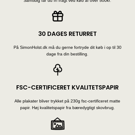
Samtidig får du fri fragt ved køb af over 500kr.
30 DAGES RETURRET
På SimonHolst.dk må du gerne fortryde dit køb i op til 30
dage fra din bestilling.
FSC-CERTIFICERET KVALITETSPAPIR
Alle plakater bliver trykket på 230g fsc-certificeret matte
papir. Høj kvalitetspapir fra bæredygtigt skovbrug.