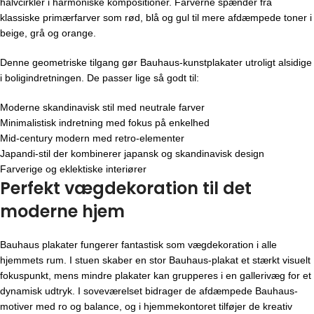
halvcirkler i harmoniske kompositioner. Farverne spænder fra
klassiske primærfarver som rød, blå og gul til mere afdæmpede toner i
beige, grå og orange.
Denne geometriske tilgang gør Bauhaus-kunstplakater utroligt alsidige
i boligindretningen. De passer lige så godt til:
Moderne skandinavisk stil med neutrale farver
Minimalistisk indretning med fokus på enkelhed
Mid-century modern med retro-elementer
Japandi-stil der kombinerer japansk og skandinavisk design
Farverige og eklektiske interiører
Perfekt vægdekoration til det
moderne hjem
Bauhaus plakater fungerer fantastisk som vægdekoration i alle
hjemmets rum. I stuen skaber en stor Bauhaus-plakat et stærkt visuelt
fokuspunkt, mens mindre plakater kan grupperes i en gallerivæg for et
dynamisk udtryk. I soveværelset bidrager de afdæmpede Bauhaus-
motiver med ro og balance, og i hjemmekontoret tilføjer de kreativ