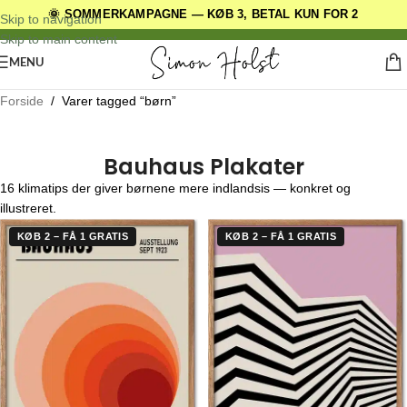
🌞 SOMMERKAMPAGNE — KØB 3, BETAL KUN FOR 2
DANSKE ORIGINALE DESIGNS
Skip to navigation
Skip to main content
MENU
Forside
/
Varer tagged “børn”
Bauhaus Plakater
16 klimatips der giver børnene mere indlandsis — konkret og
illustreret.
KØB 2 – FÅ 1 GRATIS
KØB 2 – FÅ 1 GRATIS