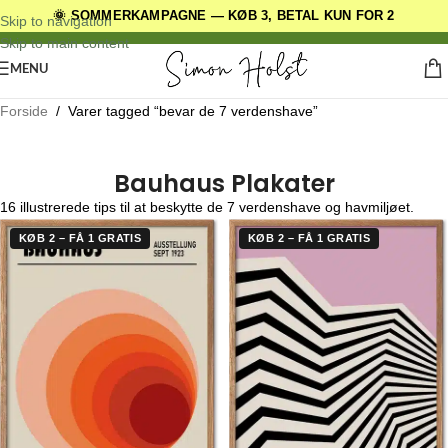
🌞 SOMMERKAMPAGNE — KØB 3, BETAL KUN FOR 2
DANSKE ORIGINALE DESIGNS
Skip to navigation
Skip to main content
MENU
Forside
/
Varer tagged “bevar de 7 verdenshave”
Bauhaus Plakater
16 illustrerede tips til at beskytte de 7 verdenshave og havmiljøet.
KØB 2 – FÅ 1 GRATIS
KØB 2 – FÅ 1 GRATIS