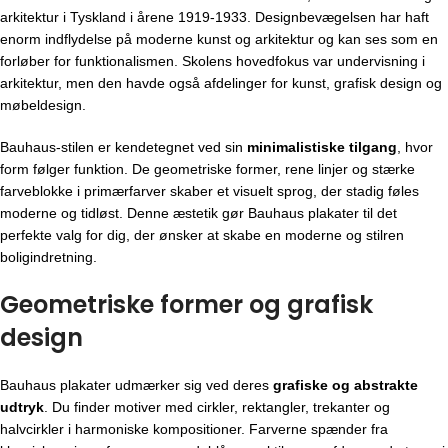
arkitektur i Tyskland i årene 1919-1933. Designbevægelsen har haft
enorm indflydelse på moderne kunst og arkitektur og kan ses som en
forløber for funktionalismen. Skolens hovedfokus var undervisning i
arkitektur, men den havde også afdelinger for kunst, grafisk design og
møbeldesign.
Bauhaus-stilen er kendetegnet ved sin
minimalistiske tilgang
, hvor
form følger funktion. De geometriske former, rene linjer og stærke
farveblokke i primærfarver skaber et visuelt sprog, der stadig føles
moderne og tidløst. Denne æstetik gør Bauhaus plakater til det
perfekte valg for dig, der ønsker at skabe en moderne og stilren
boligindretning.
Geometriske former og grafisk
design
Bauhaus plakater udmærker sig ved deres
grafiske og abstrakte
udtryk
. Du finder motiver med cirkler, rektangler, trekanter og
halvcirkler i harmoniske kompositioner. Farverne spænder fra