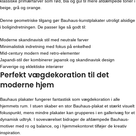
klassiske primærfarver som rød, blå og gul til mere afdæmpede toner i
beige, grå og orange.
Denne geometriske tilgang gør Bauhaus-kunstplakater utroligt alsidige
i boligindretningen. De passer lige så godt til:
Moderne skandinavisk stil med neutrale farver
Minimalistisk indretning med fokus på enkelhed
Mid-century modern med retro-elementer
Japandi-stil der kombinerer japansk og skandinavisk design
Farverige og eklektiske interiører
Perfekt vægdekoration til det
moderne hjem
Bauhaus plakater fungerer fantastisk som vægdekoration i alle
hjemmets rum. I stuen skaber en stor Bauhaus-plakat et stærkt visuelt
fokuspunkt, mens mindre plakater kan grupperes i en gallerivæg for et
dynamisk udtryk. I soveværelset bidrager de afdæmpede Bauhaus-
motiver med ro og balance, og i hjemmekontoret tilføjer de kreativ
inspiration.