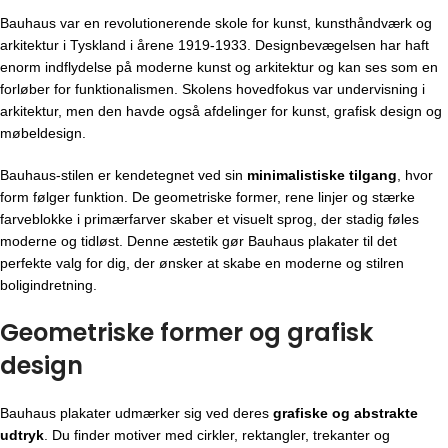
Bauhaus var en revolutionerende skole for kunst, kunsthåndværk og
arkitektur i Tyskland i årene 1919-1933. Designbevægelsen har haft
enorm indflydelse på moderne kunst og arkitektur og kan ses som en
forløber for funktionalismen. Skolens hovedfokus var undervisning i
arkitektur, men den havde også afdelinger for kunst, grafisk design og
møbeldesign.
Bauhaus-stilen er kendetegnet ved sin
minimalistiske tilgang
, hvor
form følger funktion. De geometriske former, rene linjer og stærke
farveblokke i primærfarver skaber et visuelt sprog, der stadig føles
moderne og tidløst. Denne æstetik gør Bauhaus plakater til det
perfekte valg for dig, der ønsker at skabe en moderne og stilren
boligindretning.
Geometriske former og grafisk
design
Bauhaus plakater udmærker sig ved deres
grafiske og abstrakte
udtryk
. Du finder motiver med cirkler, rektangler, trekanter og