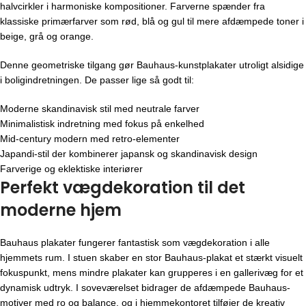
halvcirkler i harmoniske kompositioner. Farverne spænder fra
klassiske primærfarver som rød, blå og gul til mere afdæmpede toner i
beige, grå og orange.
Denne geometriske tilgang gør Bauhaus-kunstplakater utroligt alsidige
i boligindretningen. De passer lige så godt til:
Moderne skandinavisk stil med neutrale farver
Minimalistisk indretning med fokus på enkelhed
Mid-century modern med retro-elementer
Japandi-stil der kombinerer japansk og skandinavisk design
Farverige og eklektiske interiører
Perfekt vægdekoration til det
moderne hjem
Bauhaus plakater fungerer fantastisk som vægdekoration i alle
hjemmets rum. I stuen skaber en stor Bauhaus-plakat et stærkt visuelt
fokuspunkt, mens mindre plakater kan grupperes i en gallerivæg for et
dynamisk udtryk. I soveværelset bidrager de afdæmpede Bauhaus-
motiver med ro og balance, og i hjemmekontoret tilføjer de kreativ