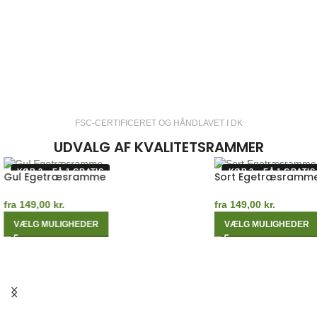
FSC-CERTIFICERET OG HÅNDLAVET I DK
UDVALG AF KVALITETSRAMMER
KØB 2 – FÅ 1 GRATIS
KØB 2 – FÅ 1 GRATIS
Gul Egetræsramme
Sort Egetræsramm
fra
149,00
kr.
fra
149,00
kr.
VÆLG MULIGHEDER
VÆLG MULIGHEDER