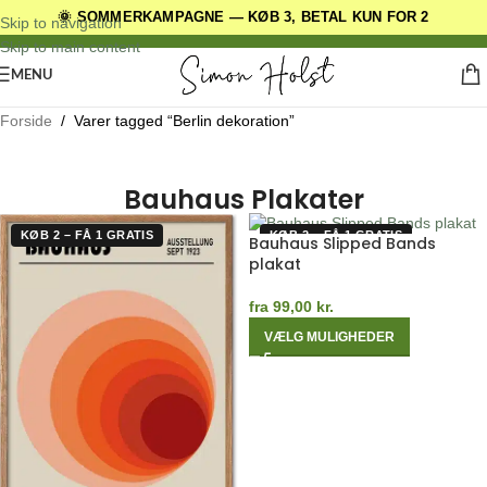
🌞 SOMMERKAMPAGNE — KØB 3, BETAL KUN FOR 2
DANSKE ORIGINALE DESIGNS
Skip to navigation
Skip to main content
MENU
Forside
/
Varer tagged “Berlin dekoration”
Bauhaus Plakater
KØB 2 – FÅ 1 GRATIS
KØB 2 – FÅ 1 GRATIS
Bauhaus Slipped Bands
plakat
fra
99,00
kr.
VÆLG MULIGHEDER