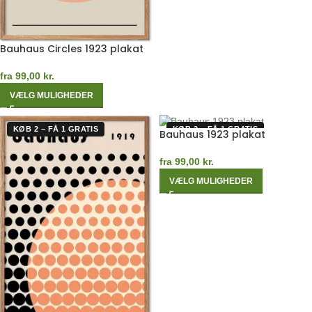
Bauhaus Circles 1923 plakat
fra
99,00
kr.
VÆLG MULIGHEDER
KØB 2 – FÅ 1 GRATIS
KØB 2 – FÅ 1 GRATIS
Bauhaus 1923 plakat
fra
99,00
kr.
VÆLG MULIGHEDER