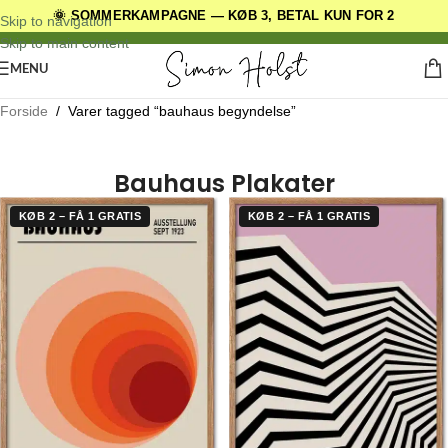
🌞 SOMMERKAMPAGNE — KØB 3, BETAL KUN FOR 2
DANSKE ORIGINALE DESIGNS
Skip to navigation
Skip to main content
MENU
Forside
/
Varer tagged “bauhaus begyndelse”
Bauhaus Plakater
KØB 2 – FÅ 1 GRATIS
KØB 2 – FÅ 1 GRATIS