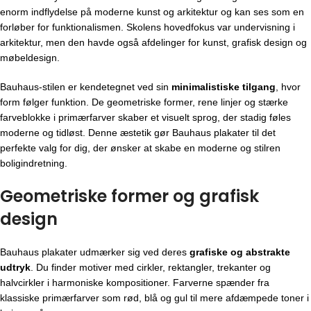
enorm indflydelse på moderne kunst og arkitektur og kan ses som en
forløber for funktionalismen. Skolens hovedfokus var undervisning i
arkitektur, men den havde også afdelinger for kunst, grafisk design og
møbeldesign.
Bauhaus-stilen er kendetegnet ved sin
minimalistiske tilgang
, hvor
form følger funktion. De geometriske former, rene linjer og stærke
farveblokke i primærfarver skaber et visuelt sprog, der stadig føles
moderne og tidløst. Denne æstetik gør Bauhaus plakater til det
perfekte valg for dig, der ønsker at skabe en moderne og stilren
boligindretning.
Geometriske former og grafisk
design
Bauhaus plakater udmærker sig ved deres
grafiske og abstrakte
udtryk
. Du finder motiver med cirkler, rektangler, trekanter og
halvcirkler i harmoniske kompositioner. Farverne spænder fra
klassiske primærfarver som rød, blå og gul til mere afdæmpede toner i