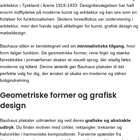
arkitektur i Tyskland i årene 1919-1933. Designbevægelsen har haft
enorm indflydelse på moderne kunst og arkitektur og kan ses som en
forløber for funktionalismen. Skolens hovedfokus var undervisning i
arkitektur, men den havde også afdelinger for kunst, grafisk design og
møbeldesign.
Bauhaus-stilen er kendetegnet ved sin
minimalistiske tilgang
, hvor
form følger funktion. De geometriske former, rene linjer og stærke
farveblokke i primærfarver skaber et visuelt sprog, der stadig føles
moderne og tidløst. Denne æstetik gør Bauhaus plakater til det
perfekte valg for dig, der ønsker at skabe en moderne og stilren
boligindretning.
Geometriske former og grafisk
design
Bauhaus plakater udmærker sig ved deres
grafiske og abstrakte
udtryk
. Du finder motiver med cirkler, rektangler, trekanter og
halvcirkler i harmoniske kompositioner. Farverne spænder fra