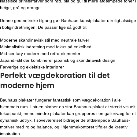
klassiske primærfarver som rød, blå og gul til mere afdæmpede toner i
beige, grå og orange.
Denne geometriske tilgang gør Bauhaus-kunstplakater utroligt alsidige
i boligindretningen. De passer lige så godt til:
Moderne skandinavisk stil med neutrale farver
Minimalistisk indretning med fokus på enkelhed
Mid-century modern med retro-elementer
Japandi-stil der kombinerer japansk og skandinavisk design
Farverige og eklektiske interiører
Perfekt vægdekoration til det
moderne hjem
Bauhaus plakater fungerer fantastisk som vægdekoration i alle
hjemmets rum. I stuen skaber en stor Bauhaus-plakat et stærkt visuelt
fokuspunkt, mens mindre plakater kan grupperes i en gallerivæg for et
dynamisk udtryk. I soveværelset bidrager de afdæmpede Bauhaus-
motiver med ro og balance, og i hjemmekontoret tilføjer de kreativ
inspiration.