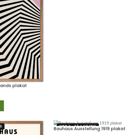
Bands plakat
S
KØB 2 – FÅ 1 GRATIS
Bauhaus Ausstellung 1919 plakat