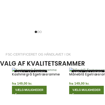
PAUL
PS
KLEE
KRØYER
FSC-CERTIFICERET OG HÅNDLAVET I DK
VALG AF KVALITETSRAMMER
KØB 2 – FÅ 1 GRATIS
KØB 2 – FÅ 1 GRATIS