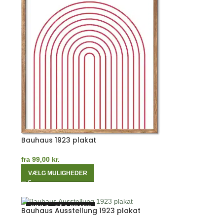
Bauhaus 1923 plakat
fra
99,00
kr.
VÆLG MULIGHEDER
KØB 2 – FÅ 1 GRATIS
Bauhaus Ausstellung 1923 plakat