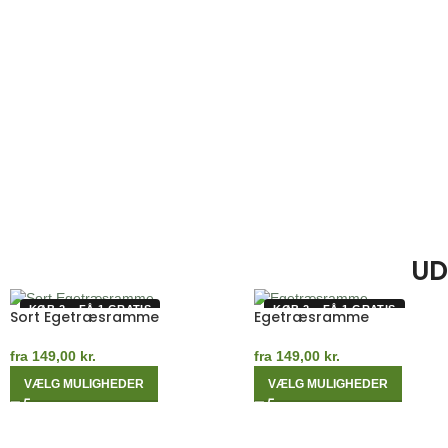
KATSUSHIKA
OGAWA
HOKUSAI
KAZUMASA
UD
KØB 2 – FÅ 1 GRATIS
KØB 2 – FÅ 1 GRATIS