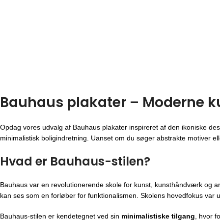
Grøn Egetræsramme
Mørk Egetræsramme
fra
149,00
kr.
fra
149,00
kr.
VÆLG MULIGHEDER
VÆLG MULIGHEDER
Bauhaus plakater – Moderne kuns
Opdag vores udvalg af Bauhaus plakater inspireret af den ikoniske des
minimalistisk boligindretning. Uanset om du søger abstrakte motiver eller
Hvad er Bauhaus-stilen?
Bauhaus var en revolutionerende skole for kunst, kunsthåndværk og ar
kan ses som en forløber for funktionalismen. Skolens hovedfokus var u
Bauhaus-stilen er kendetegnet ved sin
minimalistiske tilgang
, hvor f