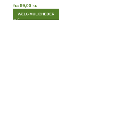
fra
99,00
kr.
VÆLG MULIGHEDER