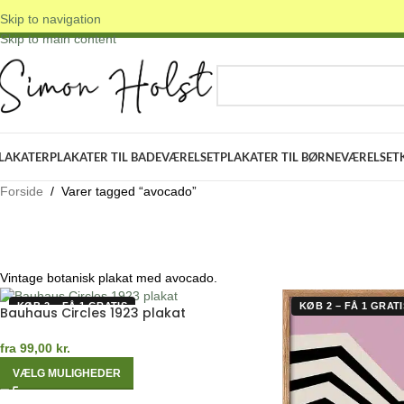
Skip to navigation
 DANSKE ORIGINALE DESIGNS
✓ FRI FRAGT OVER 399 KR.
✓ 3-5 D
Skip to main content
VÆLG KATEGORI
LAKATER
PLAKATER TIL BADEVÆRELSET
PLAKATER TIL BØRNEVÆRELSET
Forside
/
Varer tagged “avocado”
Vintage botanisk plakat med avocado.
KØB 2 – FÅ 1 GRATIS
KØB 2 – FÅ 1 GRATI
Bauhaus Circles 1923 plakat
fra
99,00
kr.
VÆLG MULIGHEDER