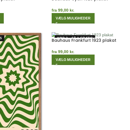
fra
99,00
kr.
VÆLG MULIGHEDER
S
KØB 2 – FÅ 1 GRATIS
Bauhaus Frankfurt 1923 plakat
fra
99,00
kr.
VÆLG MULIGHEDER