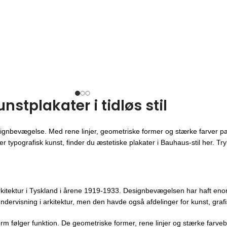
Rosa Egetræsramme
Orange Egetræsra
fra
149,00
kr.
fra
149,00
kr.
VÆLG MULIGHEDER
VÆLG MULIGHEDER
tplakater i tidløs stil
ignbevægelse. Med rene linjer, geometriske former og stærke farver pa
 typografisk kunst, finder du æstetiske plakater i Bauhaus-stil her. Trykt
kitektur i Tyskland i årene 1919-1933. Designbevægelsen har haft enor
ndervisning i arkitektur, men den havde også afdelinger for kunst, gra
orm følger funktion. De geometriske former, rene linjer og stærke farveb