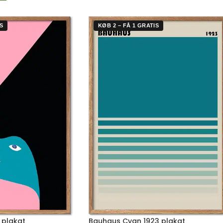
S
KØB 2 – FÅ 1 GRATIS
 plakat
Bauhaus Cyan 1923 plakat