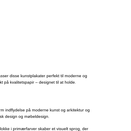
mme
Gul Egetræsramme
Hvid Egetræs
fra
149,00
kr.
fra
149,00
kr.
VÆLG MULIGHEDER
VÆLG MULIGHE
sser disse kunstplakater perfekt til moderne og
 på kvalitetspapir – designet til at holde.
m indflydelse på moderne kunst og arkitektur og
fisk design og møbeldesign.
lokke i primærfarver skaber et visuelt sprog, der