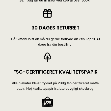
Samtidig får du fri fragt ved køb af over 500kr.
30 DAGES RETURRET
På SimonHolst.dk må du gerne fortryde dit køb i op til 30
dage fra din bestilling.
FSC-CERTIFICERET KVALITETSPAPIR
Alle plakater bliver trykket på 230g fsc-certificeret matte
papir. Høj kvalitetspapir fra bæredygtigt skovbrug.