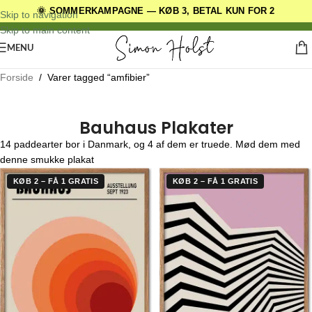
🌞 SOMMERKAMPAGNE — KØB 3, BETAL KUN FOR 2
DANSKE ORIGINALE DESIGNS
Skip to navigation
Skip to main content
MENU
Forside
/
Varer tagged “amfibier”
Bauhaus Plakater
14 paddearter bor i Danmark, og 4 af dem er truede. Mød dem med
denne smukke plakat
KØB 2 – FÅ 1 GRATIS
KØB 2 – FÅ 1 GRATIS