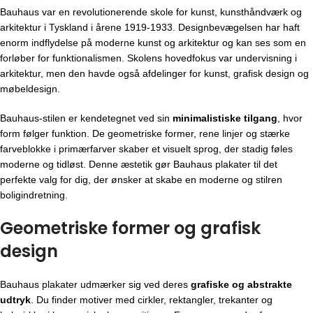
Bauhaus var en revolutionerende skole for kunst, kunsthåndværk og
arkitektur i Tyskland i årene 1919-1933. Designbevægelsen har haft
enorm indflydelse på moderne kunst og arkitektur og kan ses som en
forløber for funktionalismen. Skolens hovedfokus var undervisning i
arkitektur, men den havde også afdelinger for kunst, grafisk design og
møbeldesign.
Bauhaus-stilen er kendetegnet ved sin
minimalistiske tilgang
, hvor
form følger funktion. De geometriske former, rene linjer og stærke
farveblokke i primærfarver skaber et visuelt sprog, der stadig føles
moderne og tidløst. Denne æstetik gør Bauhaus plakater til det
perfekte valg for dig, der ønsker at skabe en moderne og stilren
boligindretning.
Geometriske former og grafisk
design
Bauhaus plakater udmærker sig ved deres
grafiske og abstrakte
udtryk
. Du finder motiver med cirkler, rektangler, trekanter og