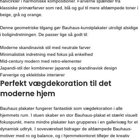
halvcirkler i harmoniske kompositioner. Farverne spænder fra
klassiske primærfarver som rød, blå og gul til mere afdæmpede toner i
beige, grå og orange.
Denne geometriske tilgang gør Bauhaus-kunstplakater utroligt alsidige
i boligindretningen. De passer lige så godt til:
Moderne skandinavisk stil med neutrale farver
Minimalistisk indretning med fokus på enkelhed
Mid-century modern med retro-elementer
Japandi-stil der kombinerer japansk og skandinavisk design
Farverige og eklektiske interiører
Perfekt vægdekoration til det
moderne hjem
Bauhaus plakater fungerer fantastisk som vægdekoration i alle
hjemmets rum. I stuen skaber en stor Bauhaus-plakat et stærkt visuelt
fokuspunkt, mens mindre plakater kan grupperes i en gallerivæg for et
dynamisk udtryk. I soveværelset bidrager de afdæmpede Bauhaus-
motiver med ro og balance, og i hjemmekontoret tilføjer de kreativ