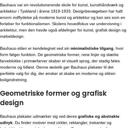
Bauhaus var en revolutionerende skole for kunst, kunsthåndværk og
arkitektur i Tyskland i årene 1919-1933. Designbevægelsen har haft
enorm indflydelse på moderne kunst og arkitektur og kan ses som en
forløber for funktionalismen. Skolens hovedfokus var undervisning i
arkitektur, men den havde også afdelinger for kunst, grafisk design og
møbeldesign.
Bauhaus-stilen er kendetegnet ved sin
minimalistiske tilgang
, hvor
form følger funktion. De geometriske former, rene linjer og stærke
farveblokke i primærfarver skaber et visuelt sprog, der stadig føles
moderne og tidløst. Denne æstetik gør Bauhaus plakater til det
perfekte valg for dig, der ønsker at skabe en moderne og stilren
boligindretning.
Geometriske former og grafisk
design
Bauhaus plakater udmærker sig ved deres
grafiske og abstrakte
udtryk
. Du finder motiver med cirkler, rektangler, trekanter og