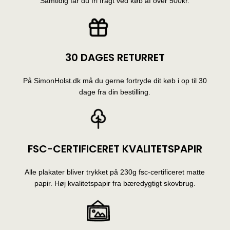
Samtidig får du fri fragt ved køb af over 500kr.
30 DAGES RETURRET
På SimonHolst.dk må du gerne fortryde dit køb i op til 30
dage fra din bestilling.
FSC-CERTIFICERET KVALITETSPAPIR
Alle plakater bliver trykket på 230g fsc-certificeret matte
papir. Høj kvalitetspapir fra bæredygtigt skovbrug.