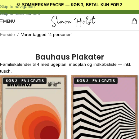
🌞 SOMMERKAMPAGNE — KØB 3, BETAL KUN FOR 2
DANSKE ORIGINALE DESIGNS
Skip to navigation
Skip to main content
MENU
Forside
/
Varer tagged “4 personer”
Bauhaus Plakater
Familiekalender til 4 med ugeplan, madplan og indkøbsliste — inkl.
tusch.
KØB 2 – FÅ 1 GRATIS
KØB 2 – FÅ 1 GRATIS