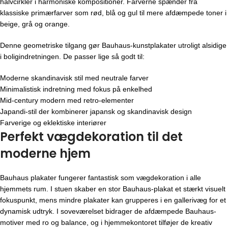
halvcirkler i harmoniske kompositioner. Farverne spænder fra
klassiske primærfarver som rød, blå og gul til mere afdæmpede toner i
beige, grå og orange.
Denne geometriske tilgang gør Bauhaus-kunstplakater utroligt alsidige
i boligindretningen. De passer lige så godt til:
Moderne skandinavisk stil med neutrale farver
Minimalistisk indretning med fokus på enkelhed
Mid-century modern med retro-elementer
Japandi-stil der kombinerer japansk og skandinavisk design
Farverige og eklektiske interiører
Perfekt vægdekoration til det
moderne hjem
Bauhaus plakater fungerer fantastisk som vægdekoration i alle
hjemmets rum. I stuen skaber en stor Bauhaus-plakat et stærkt visuelt
fokuspunkt, mens mindre plakater kan grupperes i en gallerivæg for et
dynamisk udtryk. I soveværelset bidrager de afdæmpede Bauhaus-
motiver med ro og balance, og i hjemmekontoret tilføjer de kreativ