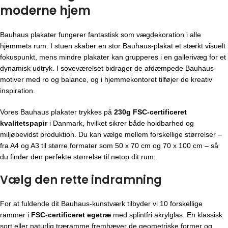
moderne hjem
Bauhaus plakater fungerer fantastisk som vægdekoration i alle
hjemmets rum. I stuen skaber en stor Bauhaus-plakat et stærkt visuelt
fokuspunkt, mens mindre plakater kan grupperes i en gallerivæg for et
dynamisk udtryk. I soveværelset bidrager de afdæmpede Bauhaus-
motiver med ro og balance, og i hjemmekontoret tilføjer de kreativ
inspiration.
Vores Bauhaus plakater trykkes på
230g FSC-certificeret
kvalitetspapir
i Danmark, hvilket sikrer både holdbarhed og
miljøbevidst produktion. Du kan vælge mellem forskellige størrelser –
fra A4 og A3 til større formater som 50 x 70 cm og 70 x 100 cm – så
du finder den perfekte størrelse til netop dit rum.
Vælg den rette indramning
For at fuldende dit Bauhaus-kunstværk tilbyder vi 10 forskellige
rammer i
FSC-certificeret egetræ
med splintfri akrylglas. En klassisk
sort eller naturlig træramme fremhæver de geometriske former og