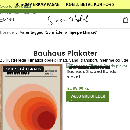
🌞 SOMMERKAMPAGNE — KØB 3, BETAL KUN FOR 2
DANSKE ORIGINALE DESIGNS
Skip to navigation
Skip to main content
MENU
Forside
/
Varer tagged “25 måder at hjælpe klimaet”
Bauhaus Plakater
25 illustrerede klimatips opdelt i mad, vand, transport, hjemme og ude.
KØB 2 – FÅ 1 GRATIS
KØB 2 – FÅ 1 GRATIS
Bauhaus Slipped Bands
plakat
fra
99,00
kr.
VÆLG MULIGHEDER