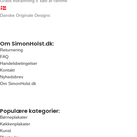
Gratis indramning v. køb af ramme
Danske Originale Designs
Om SimonHolst.dk:
Returnering
FAQ
Handelsbetingelser
Kontakt
Nyhedsbrev
Om SimonHolst.dk
Populære kategorier:
Børneplakater
Køkkenplakater
Kunst