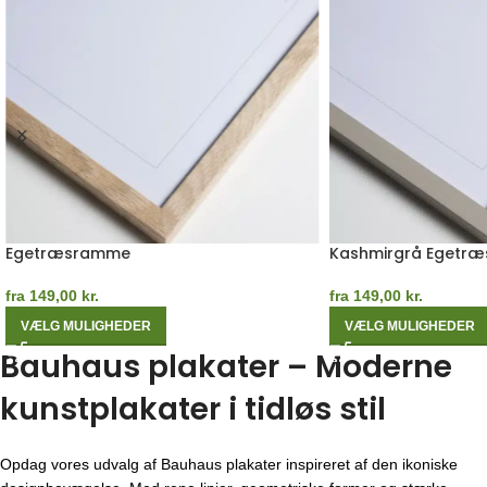
Egetræsramme
Kashmirgrå Egetr
fra
149,00
kr.
fra
149,00
kr.
VÆLG MULIGHEDER
VÆLG MULIGHEDER
Bauhaus plakater – Moderne
kunstplakater i tidløs stil
Opdag vores udvalg af Bauhaus plakater inspireret af den ikoniske