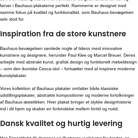
farver i Bauhaus-plakaterne perfekt. Rammerne er designet med
samme fokus på kvalitet og funktionalitet, som Bauhaus-bevægelsen
selv stod for.
Inspiration fra de store kunstnere
Bauhaus-bevægelsen
samlede nogle af tidens mest innovative
kunstnere og designere, herunder Paul Klee og Marcel Breuer. Deres
arbejde med abstrakt kunst, grafisk design og funktionelt møbeldesign
– som den ikoniske Cesca-stol – fortsætter med at inspirere moderne
kunstplakater.
Vores kollektion af Bauhaus plakater omfatter både klassiske
udstillingsplakater, abstrakte kompositioner og moderne fortolkninger
af Bauhaus-æstetikken. Hver plakat bringer et stykke designhistorie
ind i dit hjem og skaber en forbindelse mellem fortid og nutid.
Dansk kvalitet og hurtig levering
Hos SimonHolst.dk designer og illustrerer vi plakater fra hjertet, og