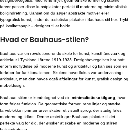
designbevægelse. Med rene linjer, geometriske former og stærke
farver passer disse kunstplakater perfekt til moderne og minimalistisk
boligindretning. Uanset om du søger abstrakte motiver eller
typografisk kunst, finder du æstetiske plakater i Bauhaus-stil her. Trykt
på kvalitetspapir – designet til at holde.
Hvad er Bauhaus-stilen?
Bauhaus var en revolutionerende skole for kunst, kunsthåndværk og
arkitektur i Tyskland i årene 1919-1933. Designbevægelsen har haft
enorm indflydelse på moderne kunst og arkitektur og kan ses som en
forløber for funktionalismen. Skolens hovedfokus var undervisning i
arkitektur, men den havde også afdelinger for kunst, grafisk design og
møbeldesign.
Bauhaus-stilen er kendetegnet ved sin
minimalistiske tilgang
, hvor
form følger funktion. De geometriske former, rene linjer og stærke
farveblokke i primærfarver skaber et visuelt sprog, der stadig føles
moderne og tidløst. Denne æstetik gør Bauhaus plakater til det
perfekte valg for dig, der ønsker at skabe en moderne og stilren
boligindretning.