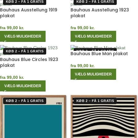
KØB 2 – FÅ 1 GRATIS
KØB 2 – FÅ 1 GRATIS
Bauhaus Ausstellung 1919
Bauhaus Ausstellung 1923
plakat
plakat
fra
99,00
kr.
fra
99,00
kr.
VÆLG MULIGHEDER
VÆLG MULIGHEDER
KØB 2 – FÅ 1 GRATIS
KØB 2 – FÅ 1 GRATIS
Bauhaus Blue Man plakat
Bauhaus Blue Circles 1923
plakat
fra
99,00
kr.
VÆLG MULIGHEDER
fra
99,00
kr.
VÆLG MULIGHEDER
KØB 2 – FÅ 1 GRATIS
KØB 2 – FÅ 1 GRATIS