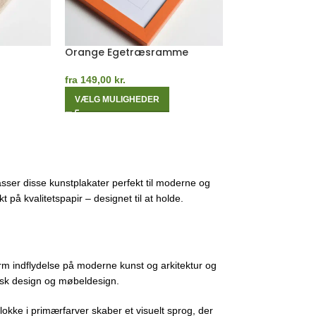
Orange Egetræsramme
Sort Egetræs
fra
149,00
kr.
fra
149,00
kr.
VÆLG MULIGHEDER
VÆLG MULIGHE
sser disse kunstplakater perfekt til moderne og
 på kvalitetspapir – designet til at holde.
m indflydelse på moderne kunst og arkitektur og
fisk design og møbeldesign.
lokke i primærfarver skaber et visuelt sprog, der