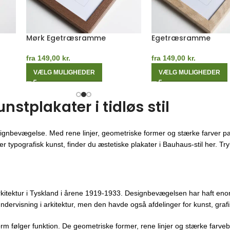
Mørk Egetræsramme
Egetræsramme
fra
149,00
kr.
fra
149,00
kr.
VÆLG MULIGHEDER
VÆLG MULIGHEDER
tplakater i tidløs stil
ignbevægelse. Med rene linjer, geometriske former og stærke farver pa
 typografisk kunst, finder du æstetiske plakater i Bauhaus-stil her. Trykt
kitektur i Tyskland i årene 1919-1933. Designbevægelsen har haft enor
ndervisning i arkitektur, men den havde også afdelinger for kunst, gra
orm følger funktion. De geometriske former, rene linjer og stærke farveb