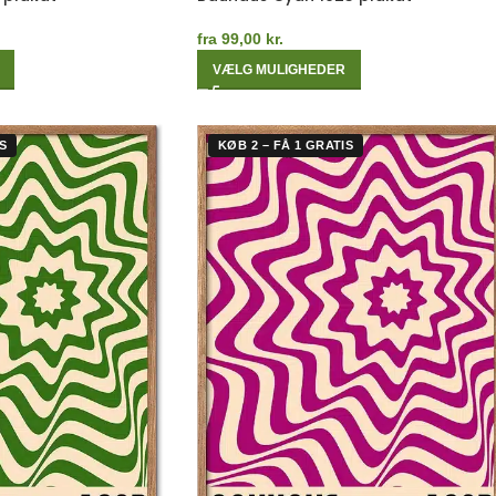
fra
99,00
kr.
VÆLG MULIGHEDER
S
KØB 2 – FÅ 1 GRATIS