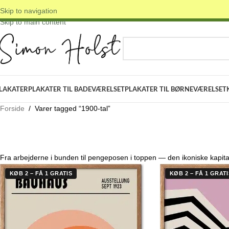
Skip to navigation
 DANSKE ORIGINALE DESIGNS
✓ FRI FRAGT OVER 399 KR.
✓ 3-5 D
Skip to main content
VÆLG KATEGORI
LAKATER
PLAKATER TIL BADEVÆRELSET
PLAKATER TIL BØRNEVÆRELSET
Forside
/
Varer tagged “1900-tal”
Fra arbejderne i bunden til pengeposen i toppen — den ikoniske kapit
KØB 2 – FÅ 1 GRATIS
KØB 2 – FÅ 1 GRATI