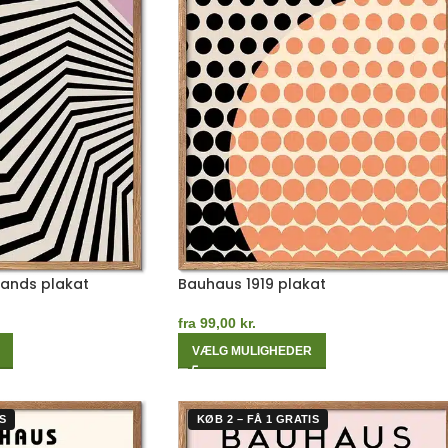
Bands plakat
Bauhaus 1919 plakat
fra
99,00
kr.
VÆLG MULIGHEDER
S
KØB 2 – FÅ 1 GRATIS