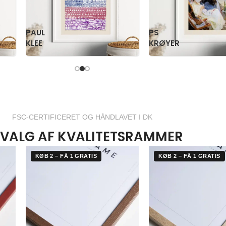
PAUL
PS
KLEE
KRØYER
FSC-CERTIFICERET OG HÅNDLAVET I DK
VALG AF KVALITETSRAMMER
KØB 2 – FÅ 1 GRATIS
KØB 2 – FÅ 1 GRATIS