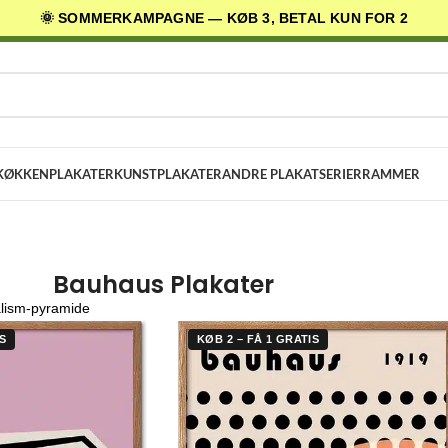
🌞 SOMMERKAMPAGNE — KØB 3, BETAL KUN FOR 2
AGES LEVERING
✓ 30 DAGES RETURRET
★ 4,5/5 PÅ TRUSTPILOT
KØKKENPLAKATER
KUNSTPLAKATER
ANDRE PLAKATSERIER
RAMMER
Bauhaus Plakater
alism-pyramide
S
KØB 2 – FÅ 1 GRATIS