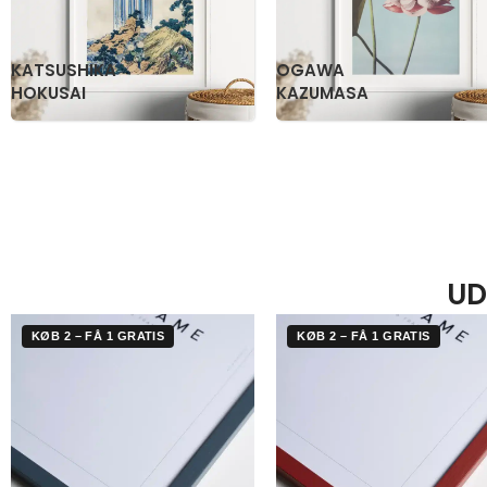
KATSUSHIKA
OGAWA
HOKUSAI
KAZUMASA
UD
KØB 2 – FÅ 1 GRATIS
KØB 2 – FÅ 1 GRATIS