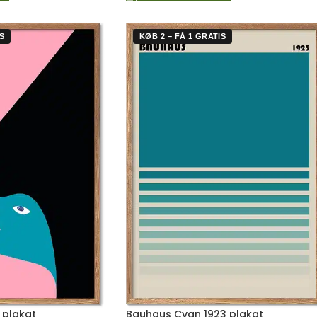
S
KØB 2 – FÅ 1 GRATIS
 plakat
Bauhaus Cyan 1923 plakat