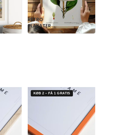
RETRO
WILLIAM
PLAKATER
MORRIS
KØB 2 – FÅ 1 GRATIS
KØB 2 – FÅ 1 G