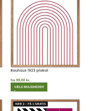
Bauhaus 1923 plakat
fra
99,00
kr.
VÆLG MULIGHEDER
KØB 2 – FÅ 1 GRATIS